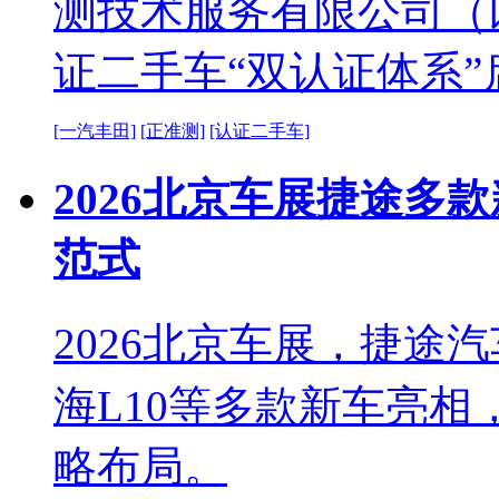
测技术服务有限公司（
证二手车“双认证体系”
[一汽丰田]
[正准测]
[认证二手车]
2026北京车展捷途多
范式
2026北京车展，捷途
海L10等多款新车亮相
略布局。