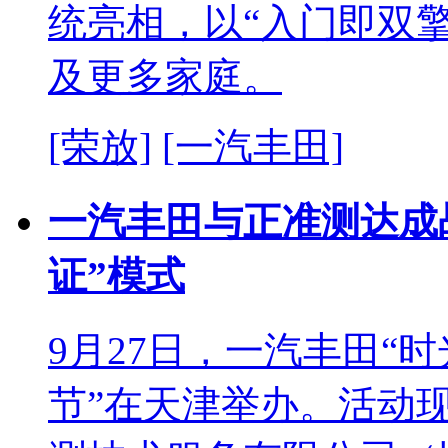
统亮相，以“入门即双擎
及更多家庭。
[荣放]
[一汽丰田]
一汽丰田与正准测达成
证”模式
9月27日，一汽丰田“
节”在天津举办。活动