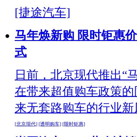
[捷途汽车]
马年焕新购 限时钜惠
式
日前，北京现代推出“马
在带来超值购车政策的
来无套路购车的行业新
[北京现代]
[透明购车]
[限时钜惠]