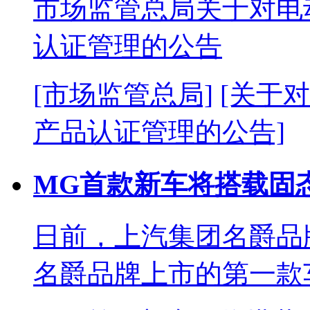
市场监管总局关于对电
认证管理的公告
[市场监管总局]
[关于
产品认证管理的公告]
MG首款新车将搭载固
日前，上汽集团名爵品
名爵品牌上市的第一款