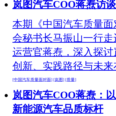
岚图汽车COO蒋焘访
本期《中国汽车质量面
会秘书长马振山一行走
运营官蒋焘，深入探讨
创新、实践路径与未来
[中国汽车质量面对面]
[岚图]
[质量]
岚图汽车COO蒋焘：
新能源汽车品质标杆