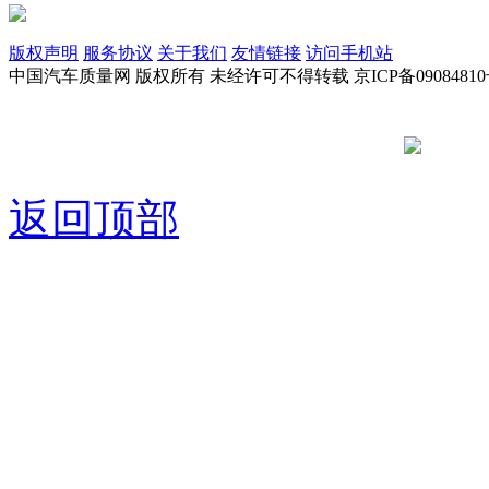
版权声明
服务协议
关于我们
友情链接
访问手机站
中国汽车质量网 版权所有 未经许可不得转载 京ICP备09084810
京公网安备
返回顶部