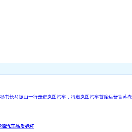
秘书长马振山一行走进岚图汽车，特邀岚图汽车首席运营官蒋焘
能源汽车品质标杆