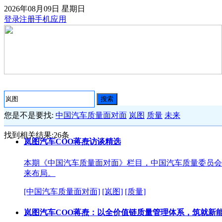
2026年08月09日
星期日
登录
注册
手机应用
搜索
您是不是要找:
中国汽车质量面对面
岚图
质量
未来
找到相关结果:
26
条
岚图汽车COO蒋焘访谈精选
本期《中国汽车质量面对面》栏目，中国汽车质量委员会
来布局。
[中国汽车质量面对面]
[岚图]
[质量]
岚图汽车COO蒋焘：以全价值链质量管理体系，筑就新