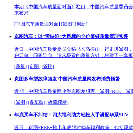
本期《中国汽车质量面对面》栏目，中国汽车质量委员会
来布局
[中国汽车质量面对面]
[岚图]
[创新]
岚图汽车：以“零缺陷”为目标的全价值链质量管理实践
近日，中国汽车质量委员会秘书长马振山一行走进岚图，
户导向、问题导向、追求极致的质量方针，构建了一套覆
[质量]
[岚图]
[管理]
岚图多车型故障频发 中国汽车质量网发布消费预警
近期，中国汽车质量网收到岚图梦想家、岚图FREE、
[岚图]
[多车型]
[故障频发]
年底买车不纠结！四大福利助力轻松入手满配华系SUV
近日，岚图FREE+推出年底限时购车福利政策，包括尾