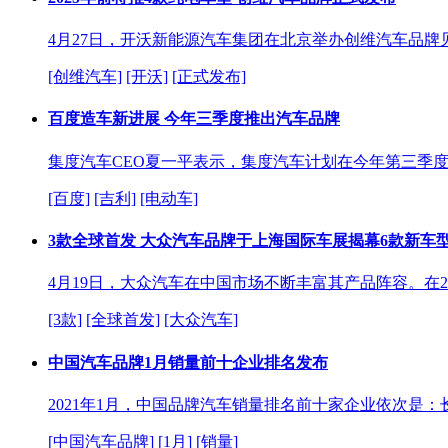
4月27日，开沃新能源汽车集团在北京举办创维汽车品牌
[创维汽车]
[开沃]
[正式发布]
百度造车新进展 今年三季度推出汽车品牌
集度汽车CEO夏一平表示，集度汽车计划在今年第三季
[百度]
[吉利]
[电动车]
3款全球首发 大众汽车品牌于上海国际车展揭幕6款新车
4月19日，大众汽车在中国市场不断丰富其产品阵容。在2
[3款]
[全球首发]
[大众汽车]
中国汽车品牌1月销量前十企业排名发布
2021年1月，中国品牌汽车销量排名前十家企业依次是
[中国汽车品牌]
[1月]
[销量]