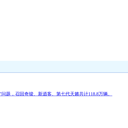
”问题，召回奇骏、新逍客、第七代天籁共计118.8万辆。