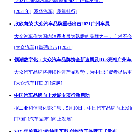
“2021年豪华汽车品牌质量排行”正式发布。
[2021年]
[豪华汽车]
[质量排行]
欣欣向荣 大众汽车品牌重磅出击2021广州车展
大众汽车作为国内消费者最为熟悉的品牌之一，自然不会
[大众汽车]
[重磅出击]
[2021]
领潮数字化：大众汽车品牌携全新速腾及ID.3亮相广州车
大众汽车品牌将持续推进产品攻势，为中国消费者提供更
[大众汽车]
[ID.3]
[速腾]
中国汽车品牌向上发展专项行动启动
据工业和信息化部消息，5月10日，中国汽车品牌向上发
[中国]
[汽车品牌]
[向上发展]
2025年前将推4款纯电车型 创维汽车品牌正式发布