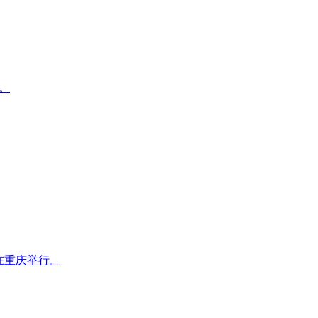
。
在重庆举行。