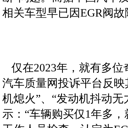
相关车型早已因EGR阀
仅在2023年，就有多
汽车质量网投诉平台反映其
机熄火”、“发动机抖动无
示：“车辆购买仅1年多，