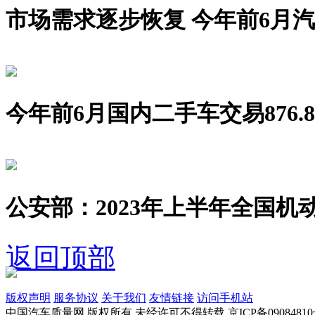
市场需求逐步恢复 今年前6月汽车销
今年前6月国内二手车交易876.8
公安部：2023年上半年全国机动
返回顶部
版权声明
服务协议
关于我们
友情链接
访问手机站
中国汽车质量网 版权所有 未经许可不得转载 京ICP备09084810