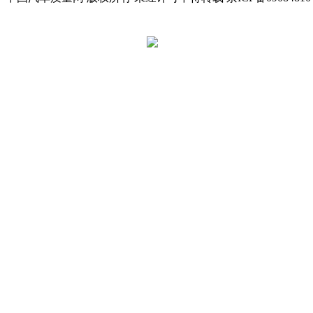
京公网安备 11010502045949号
违法和不良信息举报电话:
tousu@a