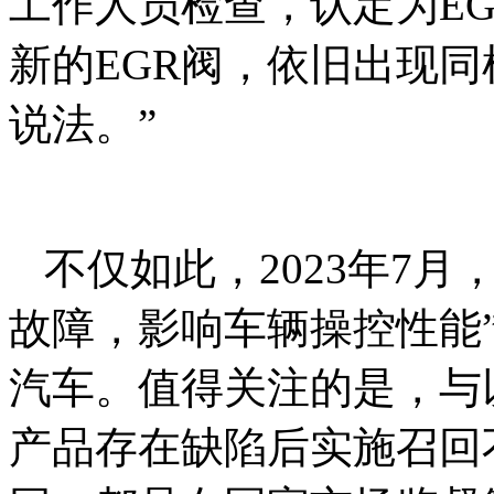
工作人员检查，认定为E
新的EGR阀，依旧出现
说法。”
不仅如此，2023年7月
故障，影响车辆操控性能”
汽车。值得关注的是，与
产品存在缺陷后实施召回