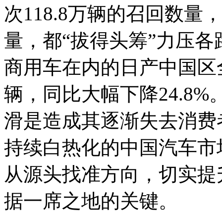
次118.8万辆的召回数量
量，都“拔得头筹”力压
商用车在内的日产中国区全
辆，同比大幅下降24.8
滑是造成其逐渐失去消费
持续白热化的中国汽车市
从源头找准方向，切实提
据一席之地的关键。