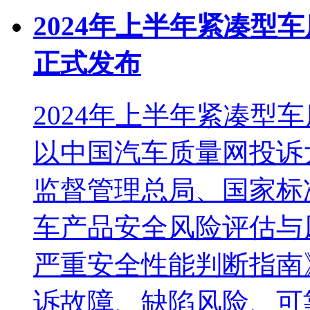
2024年上半年紧凑型车
正式发布
2024年上半年紧凑型车
以中国汽车质量网投诉
监督管理总局、国家标
车产品安全风险评估与
严重安全性能判断指南
诉故障、缺陷风险、可