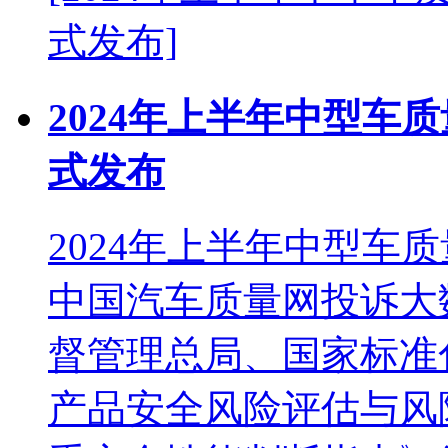
式发布]
2024年上半年中型车质
式发布
2024年上半年中型车质
中国汽车质量网投诉大
督管理总局、国家标准
产品安全风险评估与风