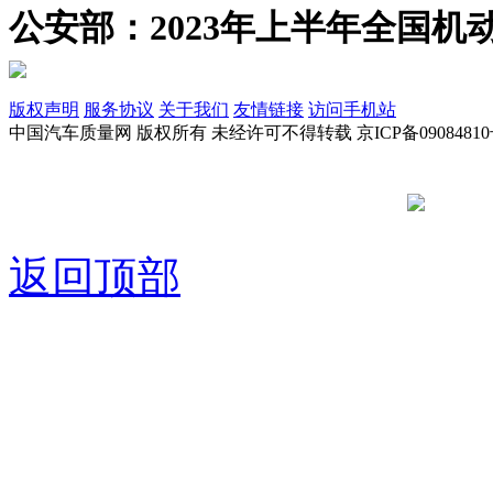
公安部：2023年上半年全国机动
版权声明
服务协议
关于我们
友情链接
访问手机站
中国汽车质量网 版权所有 未经许可不得转载 京ICP备09084810
京公网安备
返回顶部