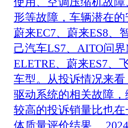
使用、空调压缩机故障
形等故障，车辆潜在的
蔚来EC7、蔚来ES8、智己
己汽车LS7、AITO问
ELETRE、蔚来ES7
车型。从投诉情况来看
驱动系统的相关故障，
较高的投诉销量比也在
体质量评价结果。 20