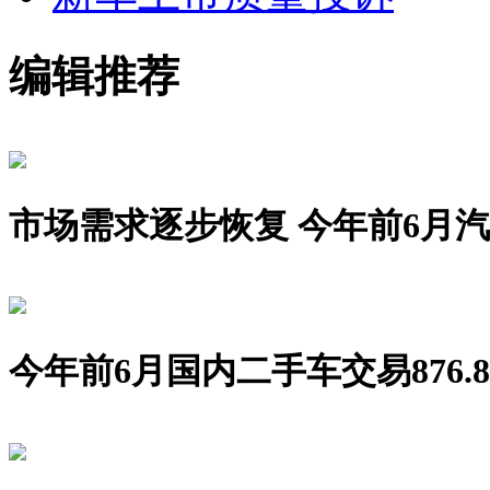
编辑推荐
市场需求逐步恢复 今年前6月汽车销
今年前6月国内二手车交易876.8