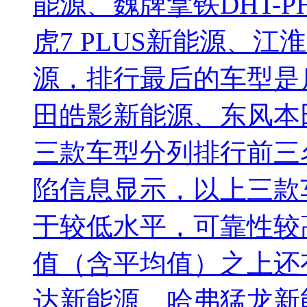
能源、魏牌拿铁DHT-P
虎7 PLUS新能源、江淮
源，排行最后的车型是启
田皓影新能源、东风本田
三款车型分列排行前三
陷信息显示，以上三款
于较低水平，可靠性较
值（含平均值）之上还
达新能源、哈弗猛龙新能