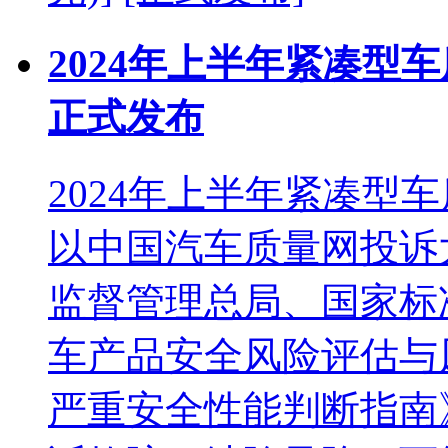
2024年上半年紧凑型车
正式发布
2024年上半年紧凑型车
以中国汽车质量网投诉
监督管理总局、国家标
车产品安全风险评估与
严重安全性能判断指南