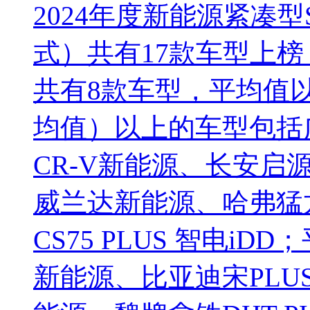
2024年度新能源紧凑
式）共有17款车型上
共有8款车型，平均值
均值）以上的车型包括
CR-V新能源、长安启
威兰达新能源、哈弗猛
CS75 PLUS 智电i
新能源、比亚迪宋PLUS