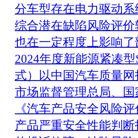
分车型存在电力驱动系
综合潜在缺陷风险评价
也在一定程度上影响了
2024年度新能源紧凑
式）以中国汽车质量网
市场监督管理总局、国
《汽车产品安全风险评
产品严重安全性能判断