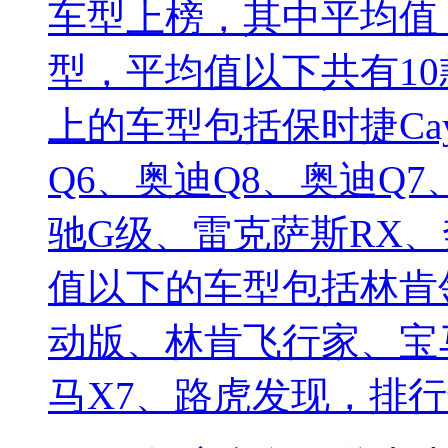
车型上榜，其中平均值
型，平均值以下共有1
上的车型包括保时捷Cay
Q6、奥迪Q8、奥迪Q7
驰G级、雷克萨斯RX、
值以下的车型包括林肯
动版、林肯飞行家、宝
马X7、路虎发现，排行