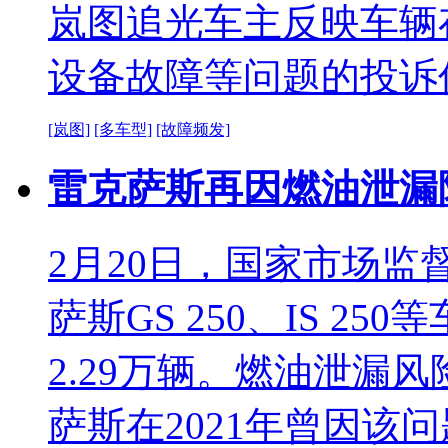
岚图追光车主反映车辆
设备故障等问题的投诉
[岚图]
[多车型]
[故障频发]
雷克萨斯再因燃油泄漏隐
2月20日，国家市场
萨斯GS 250、IS 
2.29万辆。燃油泄漏
萨斯在2021年曾因该