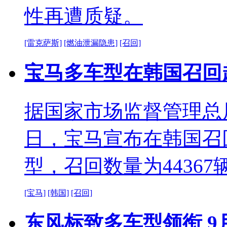
性再遭质疑。
[雷克萨斯]
[燃油泄漏隐患]
[召回]
宝马多车型在韩国召回超
据国家市场监督管理总
日，宝马宣布在韩国召回BMW
型，召回数量为44367
[宝马]
[韩国]
[召回]
东风标致多车型领衔 