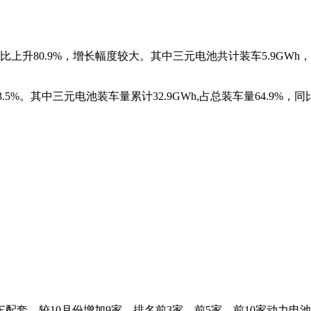
环比上升80.9%，增长幅度较大。其中三元电池共计装车5.9GWh，
.5%。其中三元电池装车量累计32.9GWh,占总装车量64.9%，同
）
套，较10月份增加9家。排名前3家、前5家、前10家动力电池企业动