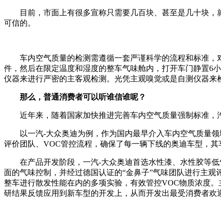
目前，市面上有很多宣称只需要几百块、甚至是几十块，
可信的。
车内空气质量的检测需遵循一套严谨科学的流程和标准，
件，然后在限定温度和湿度的整车气味舱内，打开车门静置6小
仪器来进行严密的主客观检测。光凭主观嗅觉或是自测仪器来
那么，普通消费者可以听谁信谁呢？
近年来，随着国家加快推进完善车内空气质量强制标准，
以一汽-大众奥迪为例，作为国内最早介入车内空气质量
评价团队、VOC管控流程，确保了每一辆下线的奥迪车型，
在产品开发阶段，一汽-大众奥迪首选水性漆、水性胶等
面的气味控制，并经过德国认证的“金鼻子”气味团队进行主观
整车进行散发性能在内的多项实验，有效管控VOC物质浓度
研结果反馈应用到新车型的开发上，从而开发出最受消费者欢