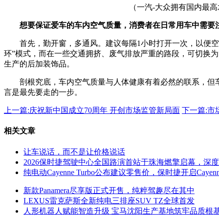
（一汽-大众拥有国内最高
想要保证爱车的车内空气质量，消费者在日常用车中需要
首先，勤开窗，多通风。建议每隔1小时打开一次，以便
环”模式，而在一些交通拥挤、废气排放严重的路段，可切换为
生产的后加装饰品。
剖根究底，车内空气质量与人体健康有着必然的联系，但
言是最先要走的一步。
上一篇:
庆祝新中国成立70周年 开创市场监管新局面
下一篇:
市
相关文章
让车说话，而不是让价格说话
2026保时捷驾驶中心全国路演首站于珠海燃擎启幕，深
纯电动Cayenne Turbo公布建议零售价，保时捷开启Caye
新款Panamera尽享版正式开售，纯粹驾趣尽在其中
LEXUS雷克萨斯全新纯电三排座SUV TZ全球首发
人形机器人赋能智造升级 宝马沈阳生产基地筑牢品质根