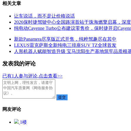
相关文章
让车说话，而不是让价格说话
2026保时捷驾驶中心全国路演首站于珠海燃擎启幕，深
纯电动Cayenne Turbo公布建议零售价，保时捷开启Caye
新款Panamera尽享版正式开售，纯粹驾趣尽在其中
LEXUS雷克萨斯全新纯电三排座SUV TZ全球首发
人形机器人赋能智造升级 宝马沈阳生产基地筑牢品质根
发表我的评论
已有
1
人参与评论,点击查看>>
网友评论
1
楼