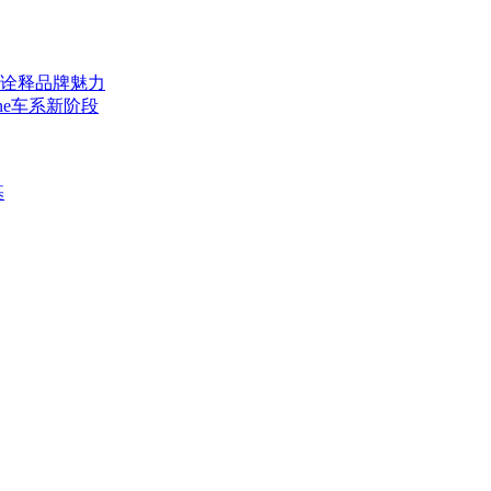
度诠释品牌魅力
nne车系新阶段
基