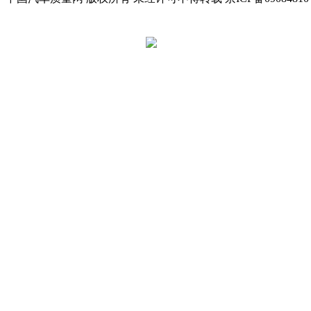
京公网安备 11010502045949号
违法和不良信息举报电话:
tousu@a