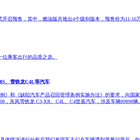
式开启预售，其中，燃油版共推出4个级别版本，预售价为11-16万
一位乘客出行的品质之选。
8S、雪铁龙C4L等汽车
》和《缺陷汽车产品召回管理条例实施办法》的要求，向国家市场
408，东风雪铁龙 C3-XR、C4L、C4世嘉汽车，涉及车辆89898辆
具体情况进行分析后我们发现车主们在车辆遇到质量问题后，向