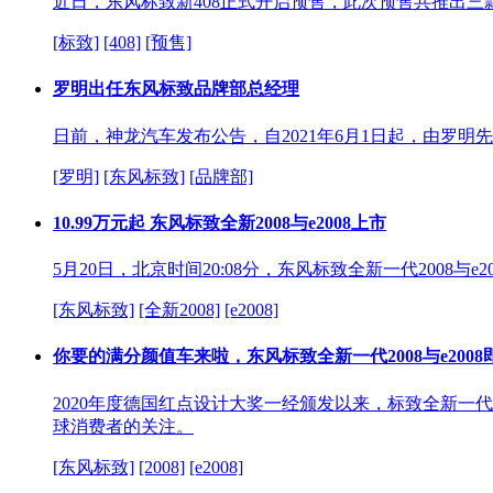
近日，东风标致新408正式开启预售，此次预售共推出三款车
[标致]
[408]
[预售]
罗明出任东风标致品牌部总经理
日前，神龙汽车发布公告，自2021年6月1日起，由罗
[罗明]
[东风标致]
[品牌部]
10.99万元起 东风标致全新2008与e2008上市
5月20日，北京时间20:08分，东风标致全新一代2008与e
[东风标致]
[全新2008]
[e2008]
你要的满分颜值车来啦，东风标致全新一代2008与e2008
2020年度德国红点设计大奖一经颁发以来，标致全新一
球消费者的关注。
[东风标致]
[2008]
[e2008]