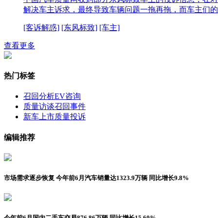
解决车主诉求，最终导致车辆问题一拖再拖，而车主们的
[客诉解惑]
[东风标致]
[车主]
查看更多
热门标签
召回分析
EV咨询
质量访谈
召回事件
新车上市
质量投诉
编辑推荐
市场需求逐步恢复 今年前6月汽车销量达1323.9万辆 同比增长9.8%
今年前6月国内二手车交易876.86万辆 同比增长15.60%