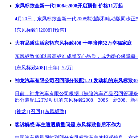
东风标致全新一代2008/e2008开启预售 价格11万起
4月20日，东风标致全新一代2008燃油版和电动版同步正
[东风标致]
[2008]
[预售]
大有品质生活家轿东风标致408 十年陪伴52万幸福家庭
东风标致408以最高标准成就安心品质，成为悉心保障每
[东风标致408]
[十年]
[52万]
神龙汽车有限公司召回部分装配1.2T发动机的东风标致30
日前，神龙汽车有限公司根据《缺陷汽车产品召回管理条例
部分装配1.2T发动机的东风标致2008、308S、新308、新
[神龙]
[召回]
[东风标致]
客诉解惑|车主遭遇质量问题 东风标致售后不作为
中国汽车质量网收到部分东风标致车主的投诉信息，在对