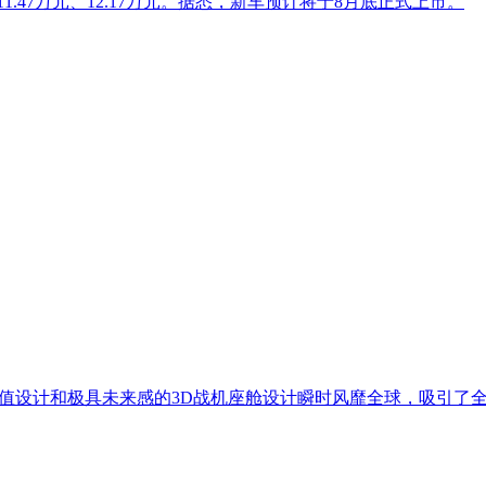
.47万元、12.17万元。据悉，新车预计将于8月底正式上市。
高颜值设计和极具未来感的3D战机座舱设计瞬时风靡全球，吸引了