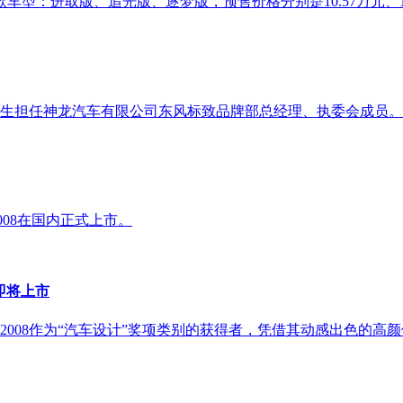
型：进取版、追光版、逐梦版，预售价格分别是10.57万元、11
明先生担任神龙汽车有限公司东风标致品牌部总经理、执委会成员。
2008在国内正式上市。
即将上市
代2008作为“汽车设计”奖项类别的获得者，凭借其动感出色的