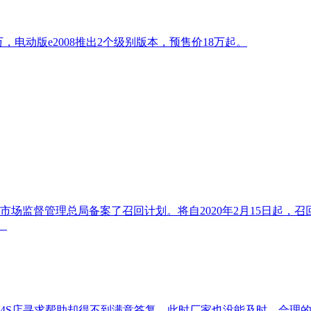
，电动版e2008推出2个级别版本，预售价18万起。
监督管理总局备案了召回计划。将自2020年2月15日起，召
。
4S店寻求帮助却得不到满意答复，此时厂家也没能及时、合理