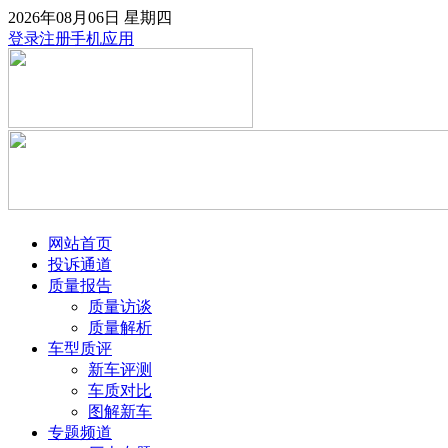
2026年08月06日
星期四
登录
注册
手机应用
网站首页
投诉通道
质量报告
质量访谈
质量解析
车型质评
新车评测
车质对比
图解新车
专题频道