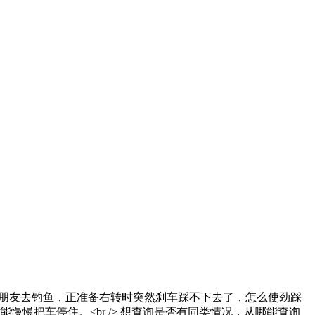
0左右，去汇合朋友去钓鱼，正准备右转时突然刹车踩不下去了，怎么使劲踩
慢把车停住。<br /> 想查询是否有同类情况，从哪能查询