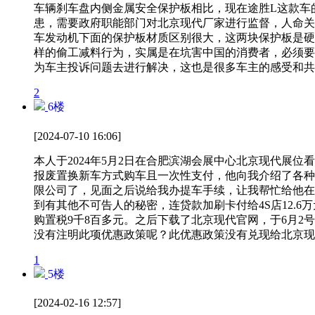
车辆刹车盘内侧金属安全保护板相比，现在途胜L这款车
患，需要政府职能部门对北京现代厂家进行监督，人命关
车发动机下面的保护板材质区别很大，这两块保护板是硬
样的偷工减料行为，实属是在坑害中国的消费者，必须要对
为车主投诉问题去进行解决，这也是很多车主的感受和共
2
6
楼
[2024-07-10 16:06]
本人于2024年5月2日在合肥滨湖会展中心北京现代展
报废置换新车方式购车且一次性支付，他向我介绍了各种
限公司了，见面之后说给我办提车手续，让我帮忙给他在
到有其他不可告人的秘密，连贷款加刷卡付给4S店12.6
购置税9千8百多元。之后下载了北京现代官网，于6月2
没有注明此项优惠政策呢？此优惠政策没有兑现给北京现
1
5
楼
[2024-02-16 12:57]