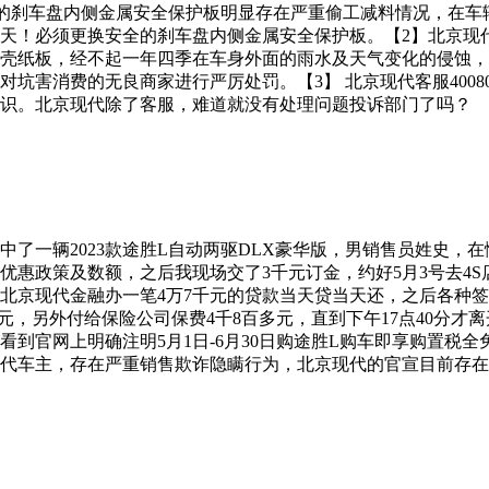
的刹车盘内侧金属安全保护板明显存在严重偷工减料情况，在车
天！必须更换安全的刹车盘内侧金属安全保护板。【2】北京现
壳纸板，经不起一年四季在车身外面的雨水及天气变化的侵蚀，
坑害消费的无良商家进行严厉处罚。【3】 北京现代客服40080
识。北京现代除了客服，难道就没有处理问题投诉部门了吗？
位看中了一辆2023款途胜L自动两驱DLX豪华版，男销售员姓史
优惠政策及数额，之后我现场交了3千元订金，约好5月3号去4
北京现代金融办一笔4万7千元的贷款当天贷当天还，之后各种
万元，另外付给保险公司保费4千8百多元，直到下午17点40分才
号看到官网上明确注明5月1日-6月30日购途胜L购车即享购置
代车主，存在严重销售欺诈隐瞒行为，北京现代的官宣目前存在