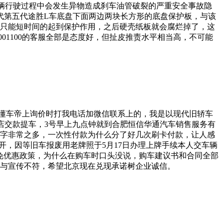
辆行驶过程中会发生异物造成刹车油管破裂的严重安全事故隐
代第五代途胜L车底盘下面两边两块长方形的底盘保护板，与该
只能短时间的起到保护作用，之后硬壳纸板就会腐烂掉了，这
01100的客服全部是态度好，但扯皮推责水平相当高，不可能
，在懂车帝上询价时打我电话加微信联系上的，我是以现代旧轿车
S店交款提车，3号早上九点钟就到合肥恒信华通汽车销售服务有
签字非常之多，一次性付款为什么分了好几次刷卡付款，让人感
离开，因等旧车报废用老牌照于5月17日办理上牌手续本人交车辆
税全免优惠政策，为什么在购车时口头没说，购车建议书和合同全部
与宣传不符，希望北京现在兑现承诺树企业诚信。