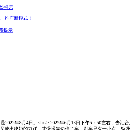
险提示
、推广新模式！
费提示
期是2022年8月4日。<br /> 2025年6月13日下午5：5
使出吃奶的力踩，才慢慢靠边停了车，刹车只有一小点，勉强能慢