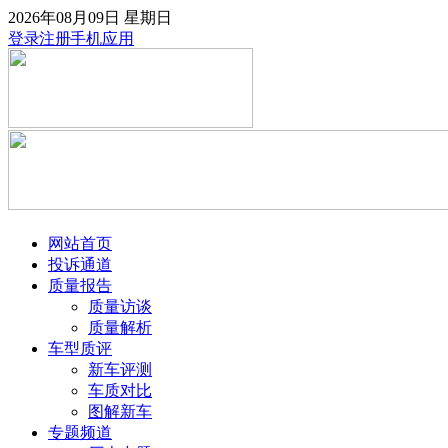
2026年08月09日
星期日
登录
注册
手机应用
网站首页
投诉通道
质量报告
质量访谈
质量解析
车型质评
新车评测
车质对比
图解新车
专题频道