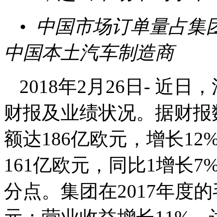
• 中国市场订单量占集
中国本土汽车制造商
2018年2月26日- 近
财报及业绩状况。据财报数
额达186亿欧元，增长1
161亿欧元，同比1增长
分点。集团在2017年度的