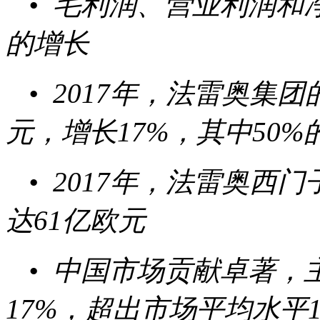
• 毛利润、营业利润和净
的增长
• 2017年，法雷奥集
元，增长17%，其中50
• 2017年，法雷奥
达61亿欧元
•
中国市场贡献卓著，
17%，超出市场平均水平1