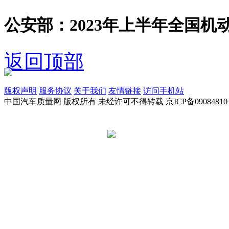
公安部：2023年上半年全国机动
返回顶部
版权声明
服务协议
关于我们
友情链接
访问手机站
中国汽车质量网 版权所有 未经许可不得转载 京ICP备09084810
京公网安备 11010502045949号
违法和不良信息举报电话:
tousu@a