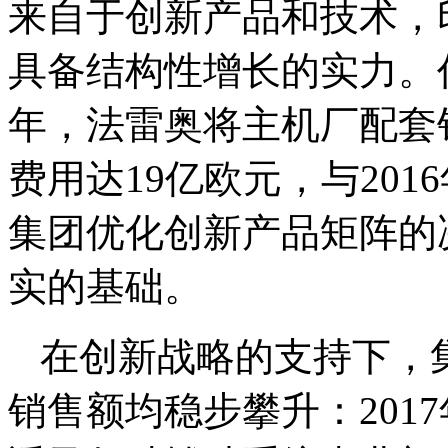
来自于创新产品和技术，
具备结构性增长的实力。作
年，法雷奥将主机厂配套
费用达19亿欧元，与201
集团优化创新产品矩阵的
实的基础。
在创新战略的支持下，
销售额均稳步攀升：201