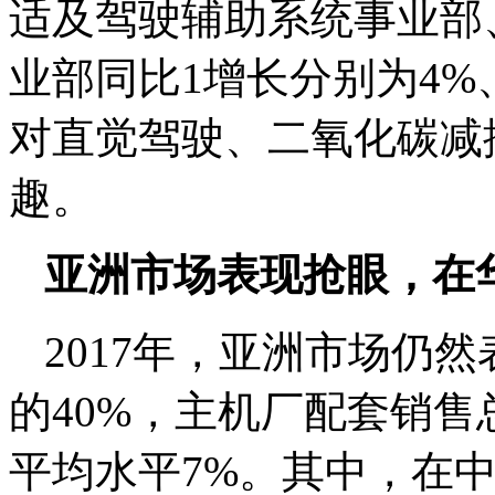
适及驾驶辅助系统事业部
业部同比1增长分别为4%
对直觉驾驶、二氧化碳减
趣。
亚洲市场表现抢眼，在
2017年，亚洲市场仍
的40%，主机厂配套销售
平均水平7%。其中，在