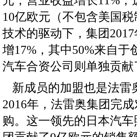
元；营业收益增长11%，
10亿欧元（不包含美国
技术的驱动下，集团201
增17%，其中50%来自
汽车合资公司则单独贡献
新成员的加盟也是法雷
2016年，法雷奥集团完
购。这一领先的日本汽车照