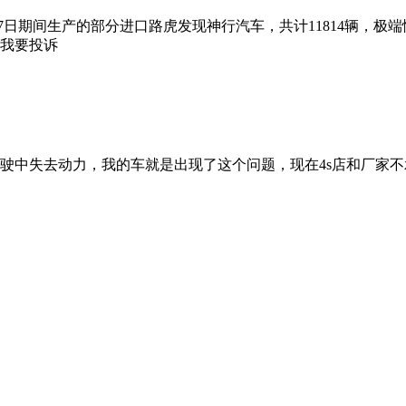
016年3月17日期间生产的部分进口路虎发现神行汽车，共计1181
我要投诉
驶中失去动力，我的车就是出现了这个问题，现在4s店和厂家不