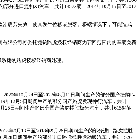
的部分进口捷豹XJ汽车，共计13573辆；2014年10月15日至2017
位器疲劳失效，使其发生位移或脱落。极端情况下，可能造成
资有限公司将委托捷豹路虎授权经销商为召回范围内的车辆免费
联系捷豹路虎授权经销商处理。
；2020年10月24日至2022年8月11日期间生产的部分国产捷豹E-
日至2019年12月5日期间生产的部分国产路虎发现神行汽车，共计
24年2月25日期间生产的部分国产路虎揽胜极光汽车，共计61564辆。
2018年9月13日至2018年9月26日期间生产的部分进口路虎揽胜
21年6月28日期间生产的部分进口路虎揽胜运动版汽车，共计1526