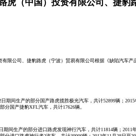
路虎（中国）投资有限公司、捷豹
资有限公司、捷豹路虎（宁波）贸易有限公司根据《缺陷汽车产
7年9月22日期间生产的部分国产路虎揽胜极光汽车，共计52899辆；20
产的部分国产捷豹XFL汽车，共计17626辆。
年3月17日期间生产的部分进口路虎发现神行汽车，共计11814辆；20
生产的部分进口路虎神行者2汽车，共计39900辆；2013年11月28