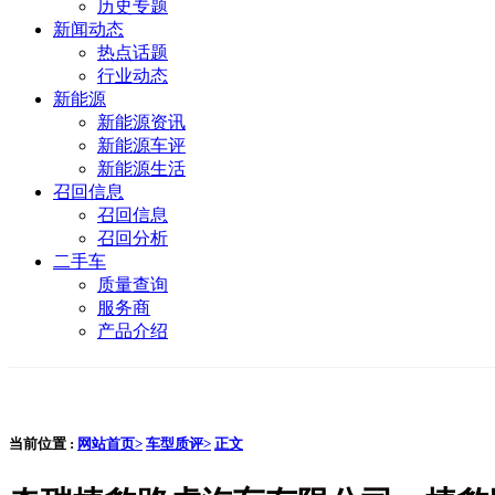
历史专题
新闻动态
热点话题
行业动态
新能源
新能源资讯
新能源车评
新能源生活
召回信息
召回信息
召回分析
二手车
质量查询
服务商
产品介绍
当前位置 :
网站首页>
车型质评>
正文