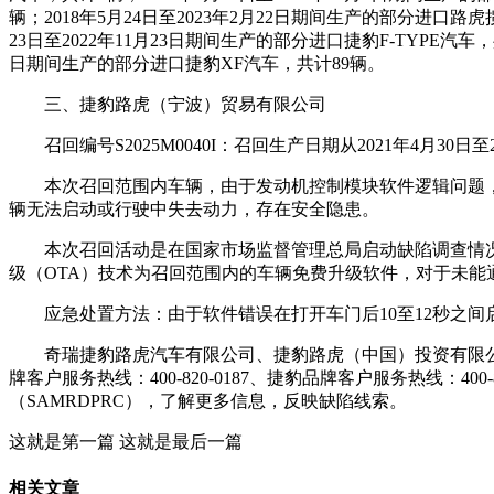
辆；2018年5月24日至2023年2月22日期间生产的部分进口路虎揽
23日至2022年11月23日期间生产的部分进口捷豹F-TYPE汽车，共
日期间生产的部分进口捷豹XF汽车，共计89辆。
三、捷豹路虎（宁波）贸易有限公司
召回编号S2025M0040I：召回生产日期从2021年4月30
本次召回范围内车辆，由于发动机控制模块软件逻辑问题
辆无法启动或行驶中失去动力，存在安全隐患。
本次召回活动是在国家市场监督管理总局启动缺陷调查情
级（OTA）技术为召回范围内的车辆免费升级软件，对于未能
应急处置方法：由于软件错误在打开车门后10至12秒之
奇瑞捷豹路虎汽车有限公司、捷豹路虎（中国）投资有限
牌客户服务热线：400-820-0187、捷豹品牌客户服务热线：400-82
（SAMRDPRC），了解更多信息，反映缺陷线索。
这就是第一篇
这就是最后一篇
相关文章