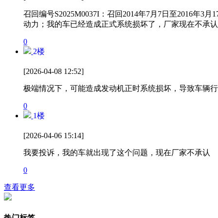
召回编号S2025M0037I：召回2014年7月7日至2
动力；我的车已经造成正式系统损坏了，厂家现在不承认
0
2
楼
[2026-04-08 12:52]
极端情况下，可能造成发动机正时系统损坏，导致车辆行
0
1
楼
[2026-04-06 15:14]
我要投诉，我的车就出现了这个问题，现在厂家不承认
0
查看更多
热门标签