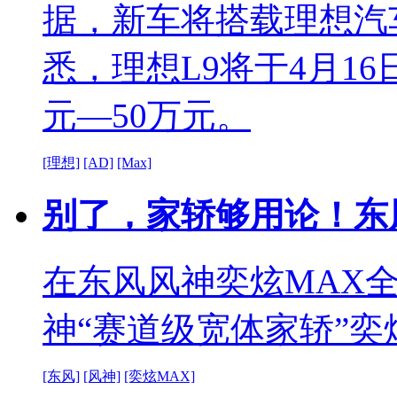
据，新车将搭载理想汽车
悉，理想L9将于4月1
元—50万元。
[理想]
[AD]
[Max]
别了，家轿够用论！东
在东风风神奕炫MAX
神“赛道级宽体家轿”奕
[东风]
[风神]
[奕炫MAX]