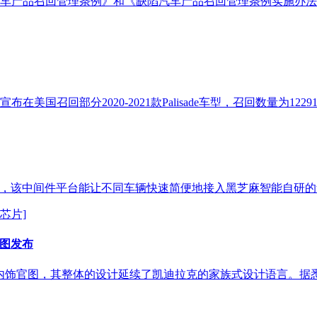
车产品召回管理条例》和《缺陷汽车产品召回管理条例实施办法
召回部分2020-2021款Palisade车型，召回数量为1229
平台，该中间件平台能让不同车辆快速简便地接入黑芝麻智能自研
芯片]
官图发布
的内饰官图，其整体的设计延续了凯迪拉克的家族式设计语言。据悉