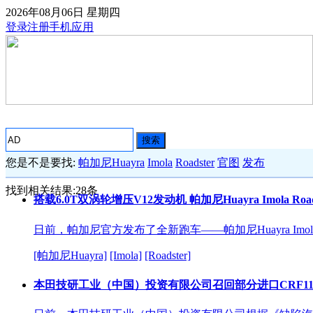
2026年08月06日
星期四
登录
注册
手机应用
搜索
您是不是要找:
帕加尼Huayra
Imola
Roadster
官图
发布
找到相关结果:
28
条
搭载6.0T双涡轮增压V12发动机 帕加尼Huayra Imola Roa
日前，帕加尼官方发布了全新跑车——帕加尼Huayra Imola
[帕加尼Huayra]
[Imola]
[Roadster]
本田技研工业（中国）投资有限公司召回部分进口CRF1100L