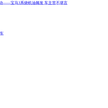
行动——宝马3系烧机油频发 车主苦不堪言
辆车