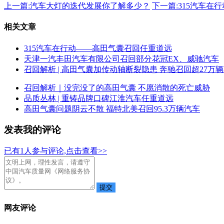
上一篇:
汽车大灯的迭代发展你了解多少？
下一篇:
315汽车在
相关文章
315汽车在行动——高田气囊召回任重道远
天津一汽丰田汽车有限公司召回部分花冠EX、威驰汽车
召回解析 | 高田气囊加传动轴断裂隐患 奔驰召回超27万
召回解析｜没完没了的高田气囊 不愿消散的死亡威胁
品质丛林 | 重铸品牌口碑江淮汽车任重道远
高田气囊问题阴云不散 福特北美召回95.3万辆汽车
发表我的评论
已有
1
人参与评论,点击查看>>
网友评论