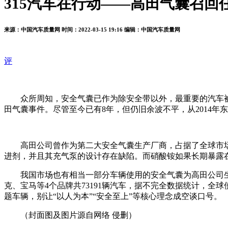
315汽车在行动——高田气囊召回
来源：中国汽车质量网
时间：2022-03-15 19:16
编辑：中国汽车质量网
评
众所周知，安全气囊已作为除安全带以外，最重要的汽车
田气囊事件。尽管至今已有8年，但仍旧余波不平，从2014
高田公司曾作为第二大安全气囊生产厂商，占据了全球市
进剂，并且其充气泵的设计存在缺陷。而硝酸铵如果长期暴露
我国市场也有相当一部分车辆使用的安全气囊为高田公司生
克、宝马等4个品牌共73191辆汽车，据不完全数据统计，全
题车辆，别让“以人为本”“安全至上”等核心理念成空谈口号。
（封面图及图片源自网络 侵删）