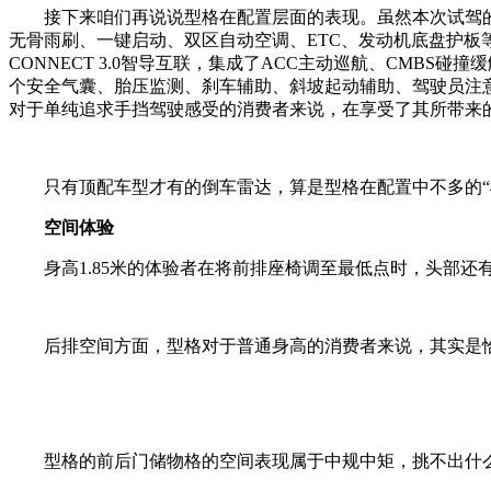
接下来咱们再说说型格在配置层面的表现。虽然本次试驾
无骨雨刷、一键启动、双区自动空调、ETC、发动机底盘护板
CONNECT 3.0智导互联，集成了ACC主动巡航、CMBS碰
个安全气囊、胎压监测、刹车辅助、斜坡起动辅助、驾驶员注
对于单纯追求手挡驾驶感受的消费者来说，在享受了其所带来
只有顶配车型才有的倒车雷达，算是型格在配置中不多的“
空间体验
身高1.85米的体验者在将前排座椅调至最低点时，头部还
后排空间方面，型格对于普通身高的消费者来说，其实是恰
型格的前后门储物格的空间表现属于中规中矩，挑不出什