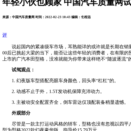
年轻小伙也顾家 中国汽车质量网
来源：中国汽车质量网
时间：2022-02-23 10:43
编辑：乞程远
评
说起国内的紧凑级车市场，耳熟能详的或许就是长期在销量
00后已挑起大梁的当下，能否让这些年轻的消费者，在有限的
上市的广汽本田型格，没准就能为你带来这样绝不“随波逐流”
试驾观点：
1. 幻夜版车型搭配亮眼车身颜色，回头率“杠杠”的。
2. 动感不止于外，1.5T发动机保障充沛动力。
3. 主被动安全配置齐全，倒车雷达仅顶配装备稍显遗憾。
外观部分
尽管是一款主打运动风格的轿车，型格也没有忽视以四平八
型为型格2022款幻夜豪华版，指导价15.79万元。