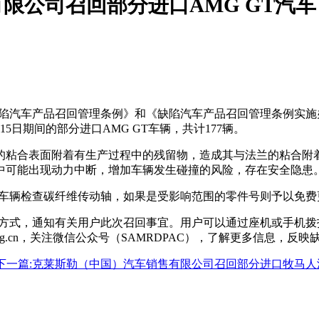
限公司召回部分进口AMG GT汽车
缺陷汽车产品召回管理条例》和《缺陷汽车产品召回管理条例实
3月15日期间的部分进口AMG GT车辆，共计177辆。
的粘合表面附着有生产过程中的残留物，造成其与法兰的粘合附
中可能出现动力中断，增加车辆发生碰撞的风险，存在安全隐患
内车辆检查碳纤维传动轴，如果是受影响范围的零件号则予以免费
式，通知有关用户此次召回事宜。用户可以通过座机或手机拨打服务热
ecall.org.cn，关注微信公众号（SAMRDPAC），了解更多信息，反
下一篇:
克莱斯勒（中国）汽车销售有限公司召回部分进口牧马人