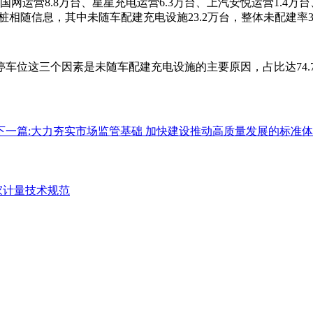
、国网运营8.8万台、星星充电运营6.3万台、上汽安悦运营1.4万
车桩相随信息，其中未随车配建充电设施23.2万台，整体未配建率31
位这三个因素是未随车配建充电设施的主要原因，占比达74.7%，
下一篇:
大力夯实市场监管基础 加快建设推动高质量发展的标准体系
家计量技术规范