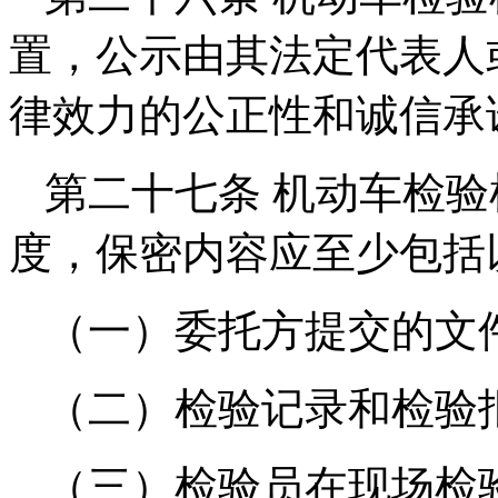
置，公示由其法定代表人
律效力的公正性和诚信承
第二十七条 机动车检
度，保密内容应至少包括
（一）委托方提交的文
（二）检验记录和检验
（三）检验员在现场检