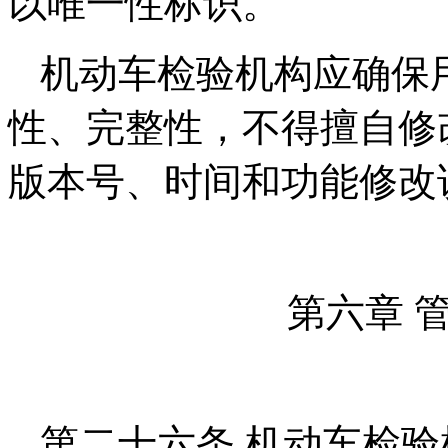
以唯一性标识。
机动车检验机构应确保
性、完整性，不得擅自修
版本号、时间和功能修改
第六章 
第二十六条 机动车检