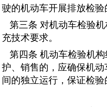
驶的机动车开展排放检验
第三条 对机动车检验
充技术要求。
第四条 机动车检验机
护、销售的，应确保机动
间的独立运行，保证检验