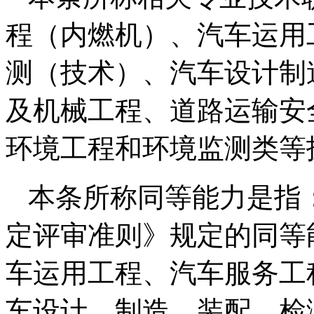
程（内燃机）、汽车运用
测（技术）、汽车设计制
及机械工程、道路运输安
环境工程和环境监测类等
本条所称同等能力是指
定评审准则》规定的同等
车运用工程、汽车服务工
车设计、制造、装配、检