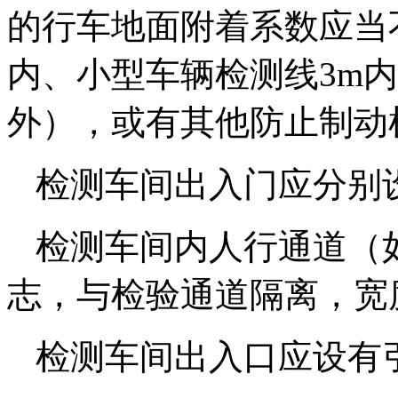
的行车地面附着系数应当不
内、小型车辆检测线3m
外），或有其他防止制动
检测车间出入门应分别
检测车间内人行通道（
志，与检验通道隔离，宽
检测车间出入口应设有