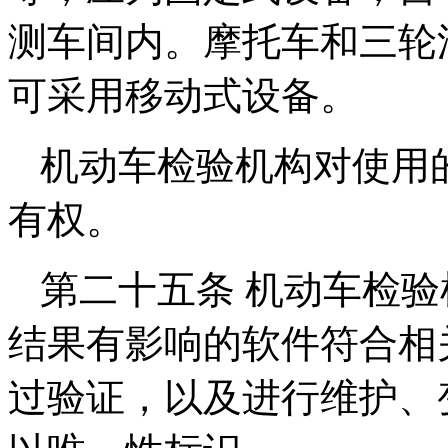
测车间内。摩托车和三轮
可采用移动式设备。
机动车检验机构对使用
有权。
第二十五条 机动车检
结果有影响的软件符合相
过验证，以及进行维护、