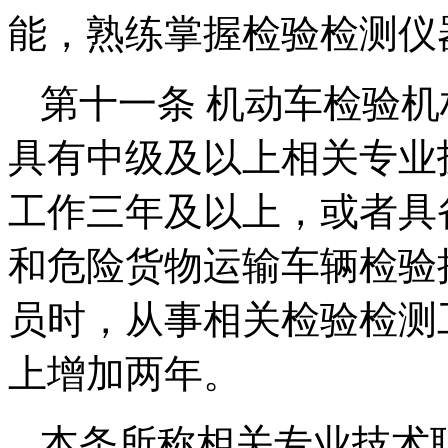
能，熟练掌握检验检测仪
第十一条 机动车检验
具有中级及以上相关专业
工作三年及以上，或者具
和危险货物运输车辆检验
员时，从事相关检验检测
上增加两年。
本条所称相关专业技术