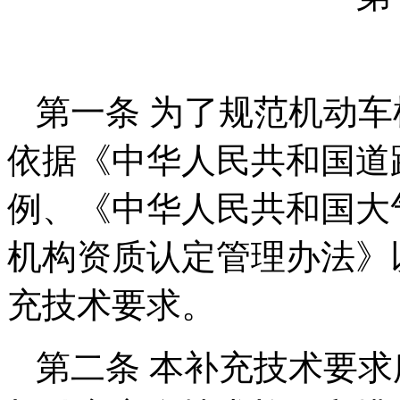
第一条 为了规范机动
依据《中华人民共和国道
例、《中华人民共和国大
机构资质认定管理办法》
充技术要求。
第二条 本补充技术要