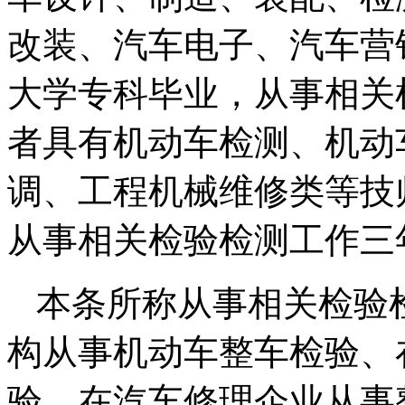
改装、汽车电子、汽车营
大学专科毕业，从事相关
者具有机动车检测、机动
调、工程机械维修类等技
从事相关检验检测工作三
本条所称从事相关检验
构从事机动车整车检验、
验、在汽车修理企业从事