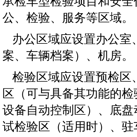
承检车型检验项目和安全
公、检验、服务等区域。
办公区域应设置办公室
案、车辆档案）、机房。
检验区域应设置预检区
区（可与具备其功能的检
设备自动控制区）、底盘
试检验区（适用时）、驻