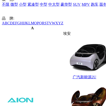
不限
微型
小型
紧凑型
中型
中大型
豪华型
SUV
MPV
跑车
面
品 牌:
A
B
C
D
E
F
G
H
I
J
K
L
M
O
P
Q
R
S
T
V
W
X
Y
Z
A
埃安
广汽新能源2U