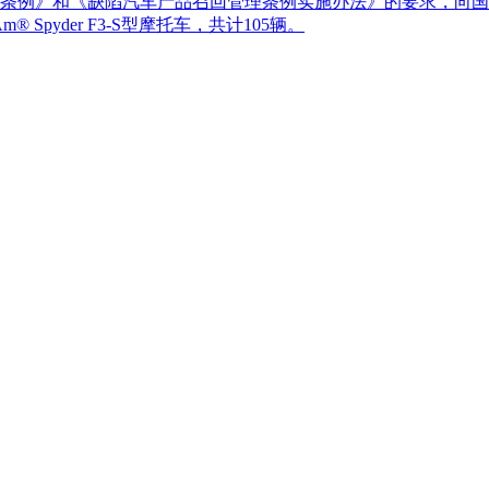
条例》和《缺陷汽车产品召回管理条例实施办法》的要求，向国家
® Spyder F3-S型摩托车，共计105辆。