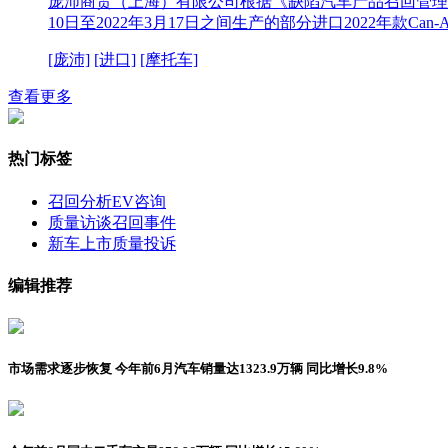
庞沛商贸（上海）有限公司根据《缺陷汽车产品召回管理
10日至2022年3月17日之间生产的部分进口2022年款Can-Am
[庞沛]
[进口]
[摩托车]
查看更多
热门标签
召回分析
EV咨询
质量访谈
召回事件
新车上市
质量投诉
编辑推荐
市场需求逐步恢复 今年前6月汽车销量达1323.9万辆 同比增长9.8%