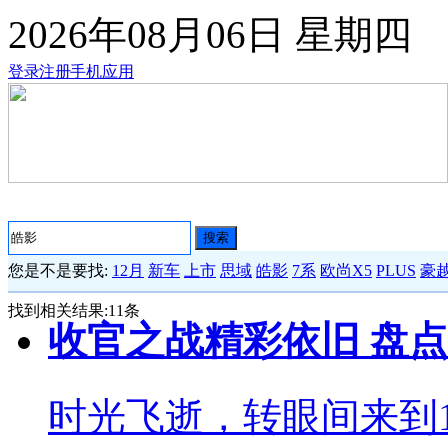
2026年08月06日
星期四
登录
注册
手机应用
搜索
您是不是要找:
12月
新车
上市
思域
皓影
7系
欧尚X5
PLUS
豪越
找到相关结果:
11
条
收官之战精彩依旧 盘点
时光飞逝，转眼间来到1