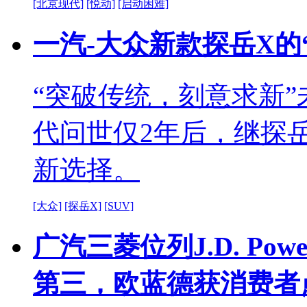
[北京现代]
[悦动]
[启动困难]
一汽-大众新款探岳X的
“突破传统，刻意求新
代问世仅2年后，继探
新选择。
[大众]
[探岳X]
[SUV]
广汽三菱位列J.D. Po
第三，欧蓝德获消费者