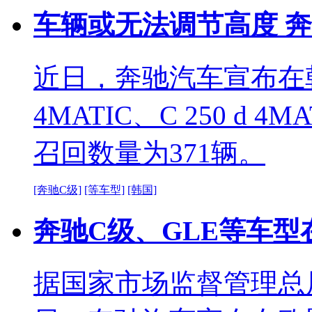
车辆或无法调节高度 
近日，奔驰汽车宣布在韩国召
4MATIC、C 250 d 4M
召回数量为371辆。
[奔驰C级]
[等车型]
[韩国]
奔驰C级、GLE等车型
据国家市场监督管理总