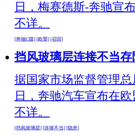
日，梅赛德斯-奔驰宣
不详。
[奔驰C级]
[欧盟]
[召回]
挡风玻璃层连接不当存
据国家市场监督管理总
日，奔驰汽车宣布在欧
不详。
[挡风玻璃层]
[连接不当]
[隐患]