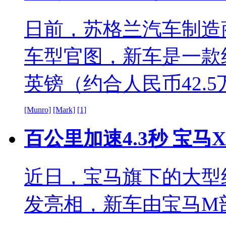
日前，苏格兰汽车制造商Mu
车型官图，新车是一款纯
英镑（约合人民币42.
[Munro]
[Mark]
[1]
百公里加速4.3秒 宝
近日，宝马旗下的大型
发亮相，新车由宝马M