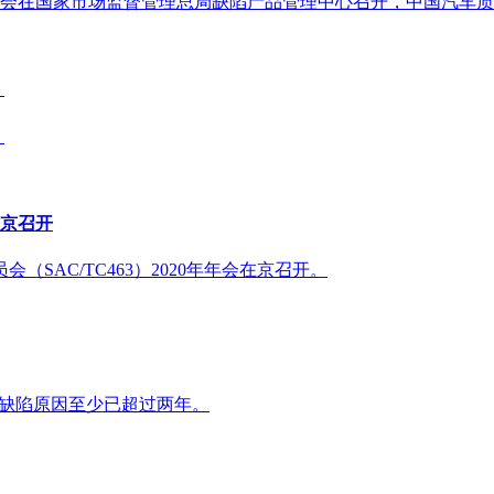
会在国家市场监督管理总局缺陷产品管理中心召开，中国汽车质
》
》
在京召开
（SAC/TC463）2020年年会在京召开。
品缺陷原因至少已超过两年。