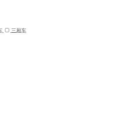
车
三厢车