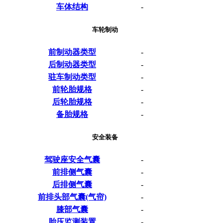
车体结构
-
车轮制动
前制动器类型
-
后制动器类型
-
驻车制动类型
-
前轮胎规格
-
后轮胎规格
-
备胎规格
-
安全装备
驾驶座安全气囊
-
前排侧气囊
-
后排侧气囊
-
前排头部气囊(气帘)
-
膝部气囊
-
胎压监测装置
-