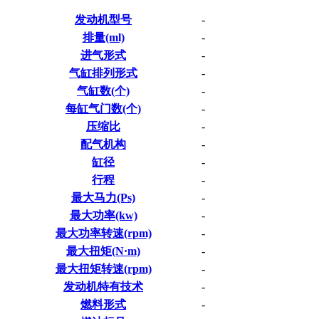
发动机型号
-
排量(ml)
-
进气形式
-
气缸排列形式
-
气缸数(个)
-
每缸气门数(个)
-
压缩比
-
配气机构
-
缸径
-
行程
-
最大马力(Ps)
-
最大功率(kw)
-
最大功率转速(rpm)
-
最大扭矩(N·m)
-
最大扭矩转速(rpm)
-
发动机特有技术
-
燃料形式
-