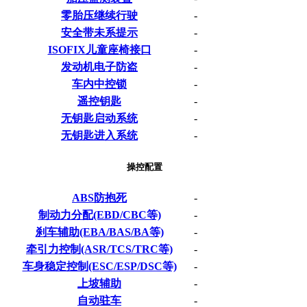
零胎压继续行驶
-
安全带未系提示
-
ISOFIX儿童座椅接口
-
发动机电子防盗
-
车内中控锁
-
遥控钥匙
-
无钥匙启动系统
-
无钥匙进入系统
-
操控配置
ABS防抱死
-
制动力分配(EBD/CBC等)
-
刹车辅助(EBA/BAS/BA等)
-
牵引力控制(ASR/TCS/TRC等)
-
车身稳定控制(ESC/ESP/DSC等)
-
上坡辅助
-
自动驻车
-