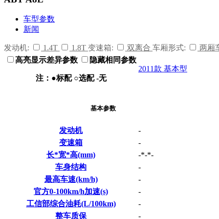
车型参数
新闻
发动机:
1.4T
1.8T
变速箱:
双离合
车厢形式:
两厢
高亮显示差异参数
隐藏相同参数
2011款 基本型
注：●标配 ○选配 -无
基本参数
发动机
-
变速箱
-
长*宽*高(mm)
-*-*-
车身结构
-
最高车速(km/h)
-
官方0-100km/h加速(s)
-
工信部综合油耗(L/100km)
-
整车质保
-