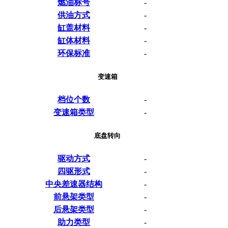
燃油标号
-
供油方式
-
缸盖材料
-
缸体材料
-
环保标准
-
变速箱
档位个数
-
变速箱类型
-
底盘转向
驱动方式
-
四驱形式
-
中央差速器结构
-
前悬架类型
-
后悬架类型
-
助力类型
-