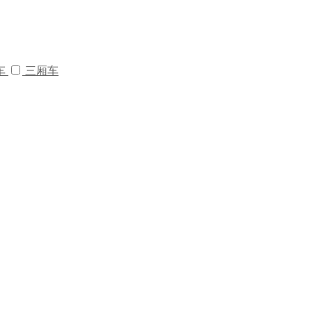
车
三厢车