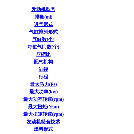
发动机型号
排量(ml)
进气形式
气缸排列形式
气缸数(个)
每缸气门数(个)
压缩比
配气机构
缸径
行程
最大马力(Ps)
最大功率(kw)
最大功率转速(rpm)
最大扭矩(N·m)
最大扭矩转速(rpm)
发动机特有技术
燃料形式