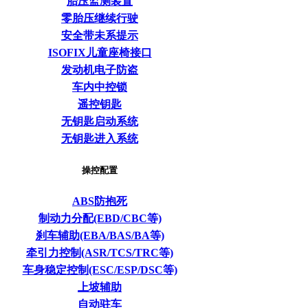
胎压监测装置
零胎压继续行驶
安全带未系提示
ISOFIX儿童座椅接口
发动机电子防盗
车内中控锁
遥控钥匙
无钥匙启动系统
无钥匙进入系统
操控配置
ABS防抱死
制动力分配(EBD/CBC等)
刹车辅助(EBA/BAS/BA等)
牵引力控制(ASR/TCS/TRC等)
车身稳定控制(ESC/ESP/DSC等)
上坡辅助
自动驻车