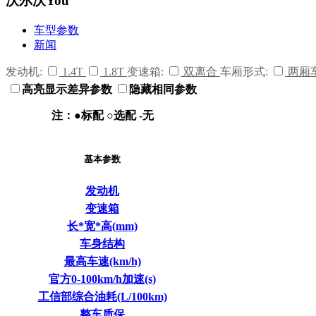
沃尔沃You
车型参数
新闻
发动机:
1.4T
1.8T
变速箱:
双离合
车厢形式:
两厢
高亮显示差异参数
隐藏相同参数
注：●标配 ○选配 -无
基本参数
发动机
变速箱
长*宽*高(mm)
车身结构
最高车速(km/h)
官方0-100km/h加速(s)
工信部综合油耗(L/100km)
整车质保