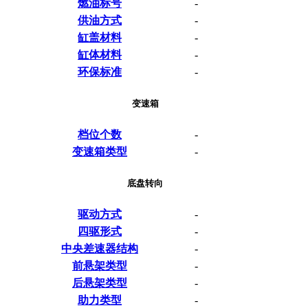
燃油标号
-
供油方式
-
缸盖材料
-
缸体材料
-
环保标准
-
变速箱
档位个数
-
变速箱类型
-
底盘转向
驱动方式
-
四驱形式
-
中央差速器结构
-
前悬架类型
-
后悬架类型
-
助力类型
-