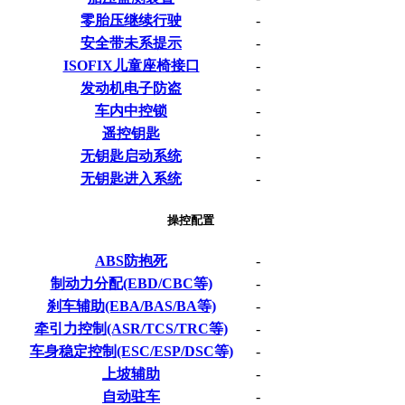
零胎压继续行驶
-
安全带未系提示
-
ISOFIX儿童座椅接口
-
发动机电子防盗
-
车内中控锁
-
遥控钥匙
-
无钥匙启动系统
-
无钥匙进入系统
-
操控配置
ABS防抱死
-
制动力分配(EBD/CBC等)
-
刹车辅助(EBA/BAS/BA等)
-
牵引力控制(ASR/TCS/TRC等)
-
车身稳定控制(ESC/ESP/DSC等)
-
上坡辅助
-
自动驻车
-