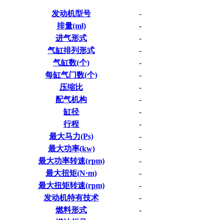
发动机型号
-
排量(ml)
-
进气形式
-
气缸排列形式
-
气缸数(个)
-
每缸气门数(个)
-
压缩比
-
配气机构
-
缸径
-
行程
-
最大马力(Ps)
-
最大功率(kw)
-
最大功率转速(rpm)
-
最大扭矩(N·m)
-
最大扭矩转速(rpm)
-
发动机特有技术
-
燃料形式
-