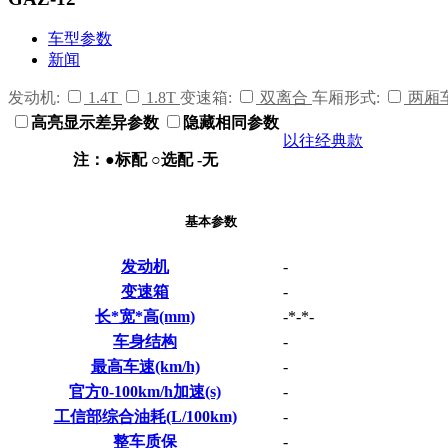
车型参数
新闻
发动机:
1.4T
1.8T
变速箱:
双离合
车厢形式:
两厢
高亮显示差异参数
隐藏相同参数
以往经典款
注：●标配 ○选配 -无
基本参数
发动机
-
变速箱
-
长*宽*高(mm)
-*-*-
车身结构
-
最高车速(km/h)
-
官方0-100km/h加速(s)
-
工信部综合油耗(L/100km)
-
整车质保
-