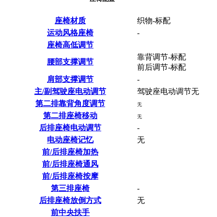
座椅材质
织物-标配
运动风格座椅
-
座椅高低调节
靠背调节-标配
腰部支撑调节
前后调节-标配
肩部支撑调节
-
主/副驾驶座电动调节
驾驶座电动调节无
第二排靠背角度调节
无
第二排座椅移动
无
后排座椅电动调节
-
电动座椅记忆
无
前/后排座椅加热
前/后排座椅通风
前/后排座椅按摩
第三排座椅
-
后排座椅放倒方式
无
前中央扶手