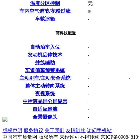
温度分区控制
无
车内空气调节/花粉过滤
无
车载冰箱
-
高科技配置
自动泊车入位
-
发动机启停技术
-
并线辅助
-
车道偏离预警系统
-
主动刹车/主动安全系统
-
-
整体主动转向系统
-
夜视系统
-
中控液晶屏分屏显示
-
自适应巡航
-
全景摄像头
-
版权声明
服务协议
关于我们
友情链接
访问手机站
中国汽车质量网 版权所有 未经许可不得转载 京ICP备09084810