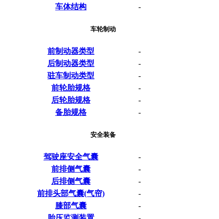
车体结构
-
车轮制动
前制动器类型
-
后制动器类型
-
驻车制动类型
-
前轮胎规格
-
后轮胎规格
-
备胎规格
-
安全装备
驾驶座安全气囊
-
前排侧气囊
-
后排侧气囊
-
前排头部气囊(气帘)
-
膝部气囊
-
胎压监测装置
-