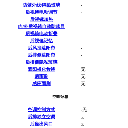
防紫外线/隔热玻璃
-
后视镜电动调节
-
后视镜加热
内/外后视镜自动防眩目
后视镜电动折叠
后视镜记忆
后风挡遮阳帘
-
后排侧遮阳帘
-
后排侧隐私玻璃
-
遮阳板化妆镜
无
后雨刷
无
感应雨刷
无
空调/冰箱
空调控制方式
-无
后排独立空调
无
后座出风口
无