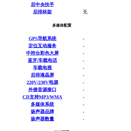
后中央扶手
后排杯架
无
多媒体配置
GPS导航系统
-
定位互动服务
-
中控台彩色大屏
-
蓝牙/车载电话
-
车载电视
-
后排液晶屏
-
220V/230V电源
-
外接音源接口
-
CD支持MP3/WMA
-
多媒体系统
-
扬声器品牌
-
扬声器数量
-