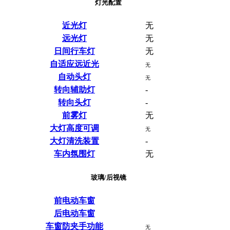
灯光配置
近光灯
无
远光灯
无
日间行车灯
无
自适应远近光
无
自动头灯
无
转向辅助灯
-
转向头灯
-
前雾灯
无
大灯高度可调
无
大灯清洗装置
-
车内氛围灯
无
玻璃/后视镜
前电动车窗
后电动车窗
车窗防夹手功能
无