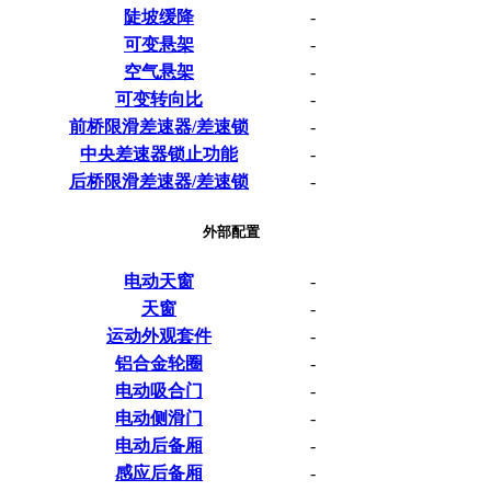
陡坡缓降
-
可变悬架
-
空气悬架
-
可变转向比
-
前桥限滑差速器/差速锁
-
中央差速器锁止功能
-
后桥限滑差速器/差速锁
-
外部配置
电动天窗
-
天窗
-
运动外观套件
-
铝合金轮圈
-
电动吸合门
-
电动侧滑门
-
电动后备厢
-
感应后备厢
-