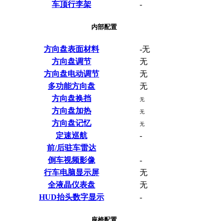
车顶行李架
-
内部配置
方向盘表面材料
-无
方向盘调节
无
方向盘电动调节
无
多功能方向盘
无
方向盘换挡
无
方向盘加热
无
方向盘记忆
无
定速巡航
-
前/后驻车雷达
倒车视频影像
-
行车电脑显示屏
无
全液晶仪表盘
无
HUD抬头数字显示
-
座椅配置