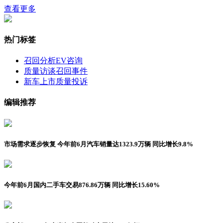
查看更多
热门标签
召回分析
EV咨询
质量访谈
召回事件
新车上市
质量投诉
编辑推荐
市场需求逐步恢复 今年前6月汽车销量达1323.9万辆 同比增长9.8%
今年前6月国内二手车交易876.86万辆 同比增长15.60%