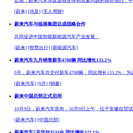
近期，蔚来汽车涉及虚假宣传和质量问题的舆论强烈，中
[蔚来]
[涉及]
[无人驾驶]
蔚来汽车与临港集团达成战略合作
共同促进中国智能新能源汽车产业发展。
[蔚来]
[智慧出行]
[新能源汽车]
蔚来汽车九月销售新车4708辆 同比增长133.2%
9月，蔚来汽车共交付新车4708辆，同比增长133.2%
[蔚来汽车]
[9月]
[销量]
蔚来中国总部正式启用
10月9日，蔚来汽车宣布，10月9日上午，位于安徽自
[蔚来汽车]
[中国总部]
蔚来汽车7月交付3533台 同比增长322.1%