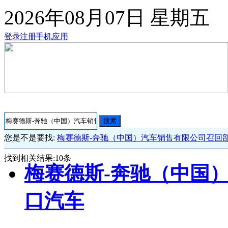
2026年08月07日
星期五
登录
注册
手机应用
搜索
您是不是要找:
梅赛德斯-奔驰（中国）汽车销售有限公司召回
找到相关结果:
10
条
梅赛德斯-奔驰（中国
口汽车