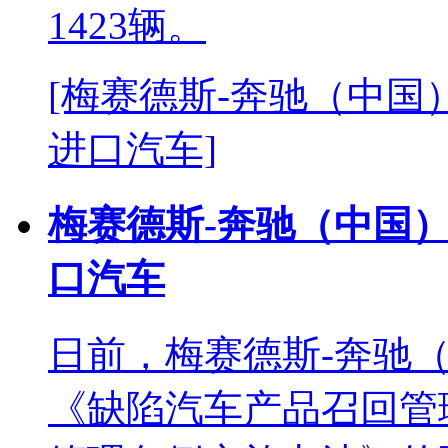
1423辆。
[梅赛德斯-奔驰（中国
进口汽车]
梅赛德斯-奔驰（中国
口汽车
日前，梅赛德斯-奔驰
《缺陷汽车产品召回管