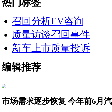
热门标签
召回分析
EV咨询
质量访谈
召回事件
新车上市
质量投诉
编辑推荐
市场需求逐步恢复 今年前6月汽车销