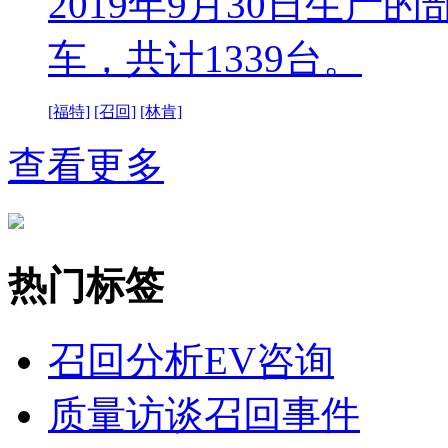
2019年9月30日生产
车，共计1339台。
[福特]
[召回]
[林肯]
查看更多
热门标签
召回分析
EV咨询
质量访谈
召回事件