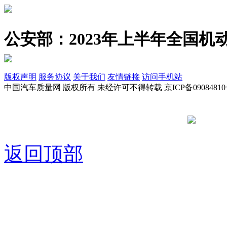
公安部：2023年上半年全国机动
版权声明
服务协议
关于我们
友情链接
访问手机站
中国汽车质量网 版权所有 未经许可不得转载 京ICP备09084810
京公网安备
返回顶部