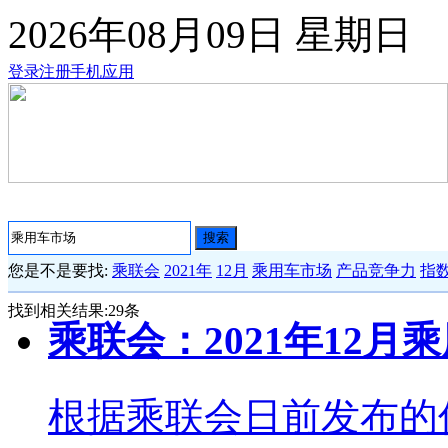
2026年08月09日
星期日
登录
注册
手机应用
搜索
您是不是要找:
乘联会
2021年
12月
乘用车市场
产品竞争力
指
找到相关结果:
29
条
乘联会：2021年12月
根据乘联会日前发布的信