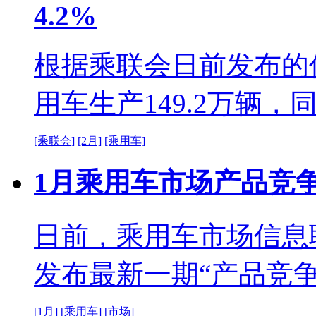
4.2%
根据乘联会日前发布的信
用车生产149.2万辆，同
[乘联会]
[2月]
[乘用车]
1月乘用车市场产品竞争
日前，乘用车市场信息
发布最新一期“产品竞争
[1月]
[乘用车]
[市场]