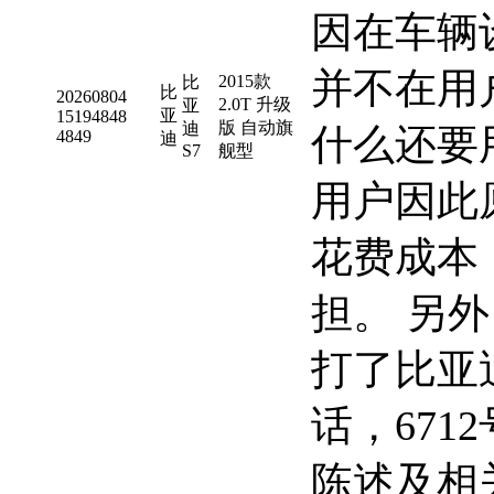
因在车辆
并不在用
2015款
比
比
20260804
2.0T 升级
亚
亚
15194848
版 自动旗
迪
什么还要
4849
迪
S7
舰型
用户因此
花费成本
担。 另外
打了比亚迪
话，67
陈述及相