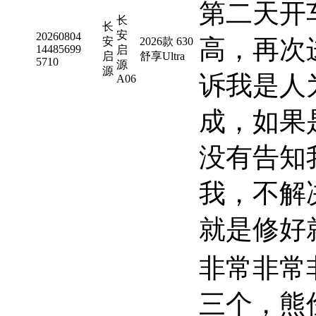
第二天开
长
长
安
20260804
高，再次
安
2026款 630
14485699
启
启
舒享Ultra
5710
源
源
诉我是人
A06
成，如果
没有告知
我，不解
就是修好
非常非常
三个，熊