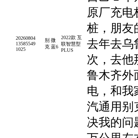
原厂充电
桩，朋友
2022款 互
20260804
去年去乌鲁
别
微
13585549
联智慧型
克
蓝6
1025
PLUS
次，去他
鲁木齐外
电，和我
汽通用别
决我的问