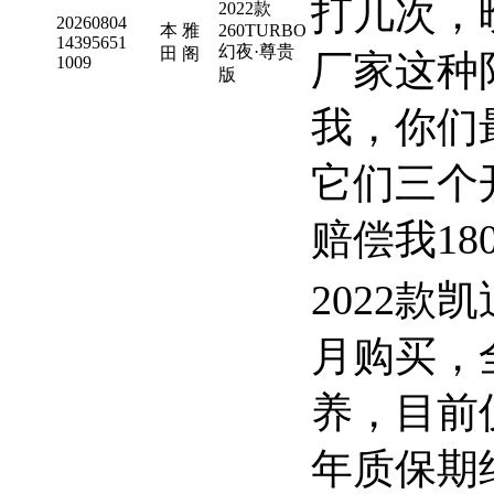
打几次，
2022款
20260804
本
雅
260TURBO
14395651
幻夜·尊贵
田
阁
厂家这种
1009
版
我，你们
它们三个
赔偿我18
2022款
月购买，
养，目前仅
年质保期