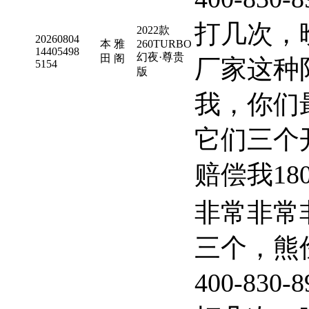
打几次，
2022款
20260804
本
雅
260TURBO
14405498
幻夜·尊贵
田
阁
厂家这种
5154
版
我，你们
它们三个
赔偿我18
非常非常
三个，熊
400-830