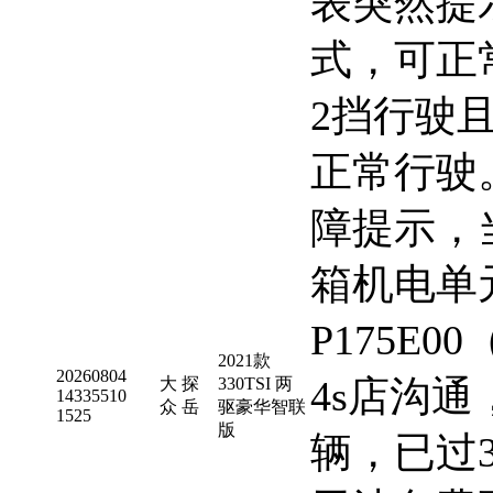
表突然提
式，可正
2挡行驶
正常行驶
障提示，
箱机电单
P175E
2021款
20260804
4s店沟通
大
探
330TSI 两
14335510
众
岳
驱豪华智联
1525
版
辆，已过