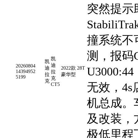
突然提示
Stabil
撞系统不可
测，报码C0
凯
凯
迪
20260804
U3000
迪
2022款 28T
14394952
拉
拉
豪华型
5199
克
克
无效，4
CT5
机总成。
及改装，
极低里程