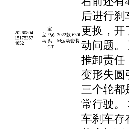
右前还有4
后进行刹
更换，开
宝
20260804
宝
2022款 630i
马6
15175357
马
M运动套装
系
动问题。
4852
GT
推卸责任
变形失圆
三个轮都
常行驶。
车刹车存