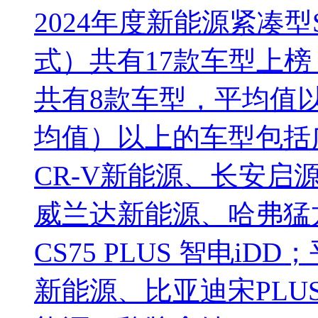
2024年度新能源紧凑
式）共有17款车型上
共有8款车型，平均值
均值）以上的车型包括
CR-V新能源、长安启
威兰达新能源、哈弗猛
CS75 PLUS 智电i
新能源、比亚迪宋PLUS