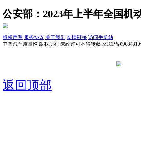
公安部：2023年上半年全国机动
版权声明
服务协议
关于我们
友情链接
访问手机站
中国汽车质量网 版权所有 未经许可不得转载 京ICP备09084810
京公网安备
返回顶部