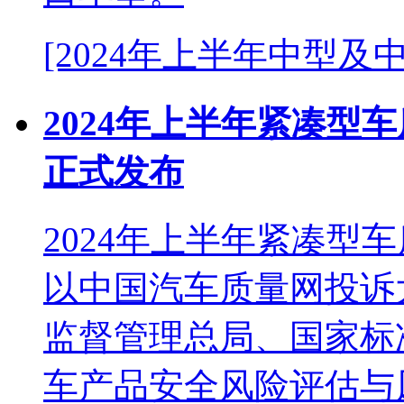
[2024年上半年中型及
2024年上半年紧凑型车
正式发布
2024年上半年紧凑型车
以中国汽车质量网投诉
监督管理总局、国家标
车产品安全风险评估与