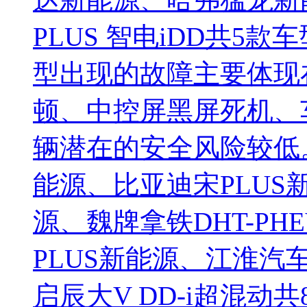
PLUS 智电iDD共
型出现的故障主要体现
顿、中控屏黑屏死机、
辆潜在的安全风险较低
能源、比亚迪宋PLUS新
源、魏牌拿铁DHT-PH
PLUS新能源、江淮汽车
启辰大V DD-i超混