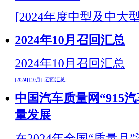
[2024年度中型及中大
2024年10月召回汇总
2024年10月召回汇总
[2024]
[10月]
[召回汇总]
中国汽车质量网“915
量发展
在2024年全国“质量