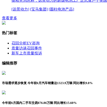
据相关消息称，远景动力的超级电池工厂正式落户于美国
[远景动力]
[宝马集团]
[圆柱电池产品]
查看更多
热门标签
召回分析
EV咨询
质量访谈
召回事件
新车上市
质量投诉
编辑推荐
市场需求逐步恢复 今年前6月汽车销量达1323.9万辆 同比增长9.8%
今年前6月国内二手车交易876.86万辆 同比增长15.60%