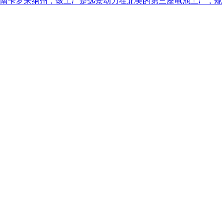
南卡罗来纳州，该工厂是远景动力在北美的第三座电池工厂，规划