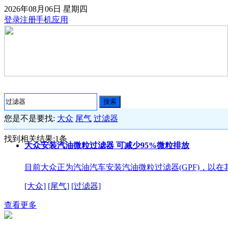
2026年08月06日
星期四
登录
注册
手机应用
搜索
您是不是要找:
大众
尾气
过滤器
找到相关结果:
1
条
大众安装汽油微粒过滤器 可减少95%微粒排放
目前大众正为汽油汽车安装汽油微粒过滤器(GPF)，以
[大众]
[尾气]
[过滤器]
查看更多