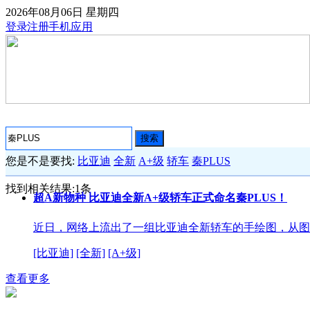
2026年08月06日
星期四
登录
注册
手机应用
搜索
您是不是要找:
比亚迪
全新
A+级
轿车
秦PLUS
找到相关结果:
1
条
超A新物种 比亚迪全新A+级轿车正式命名秦PLUS！
近日，网络上流出了一组比亚迪全新轿车的手绘图，从图
[比亚迪]
[全新]
[A+级]
查看更多