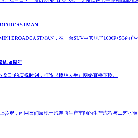
动。3月30日当天，将以6小时直播形式，为粉丝送出一系列购车优
ROADCASTMAN
INI BROADCASTMAN，在⼀台SUV中实现了1080P+5G
家族50周年
路虎日”的庆祝时刻，打造《揽胜人生》网络直播英剧。
”线上参观，向网友们展现一汽奔腾生产车间的生产流程与工艺水准