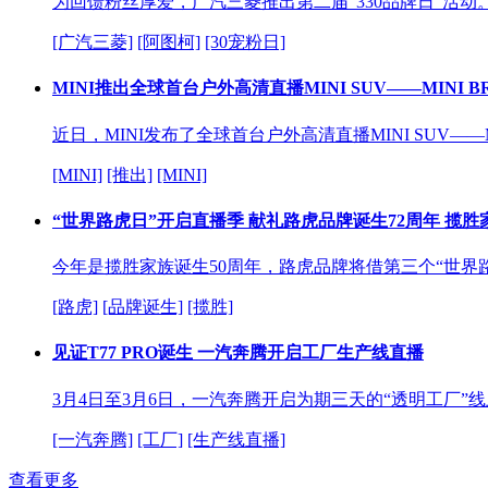
为回馈粉丝厚爱，广汽三菱推出第二届“330品牌日”活
[广汽三菱]
[阿图柯]
[30宠粉日]
MINI推出全球首台户外高清直播MINI SUV——MINI B
近⽇，MINI发布了全球⾸台户外⾼清直播MINI SUV——M
[MINI]
[推出]
[MINI]
“世界路虎日”开启直播季 献礼路虎品牌诞生72周年 揽胜
今年是揽胜家族诞生50周年，路虎品牌将借第三个“世界
[路虎]
[品牌诞生]
[揽胜]
见证T77 PRO诞生 一汽奔腾开启工厂生产线直播
3月4日至3月6日，一汽奔腾开启为期三天的“透明工厂
[一汽奔腾]
[工厂]
[生产线直播]
查看更多