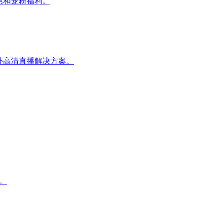
惠和宠粉福利。
的户外⾼清直播解决⽅案。
。