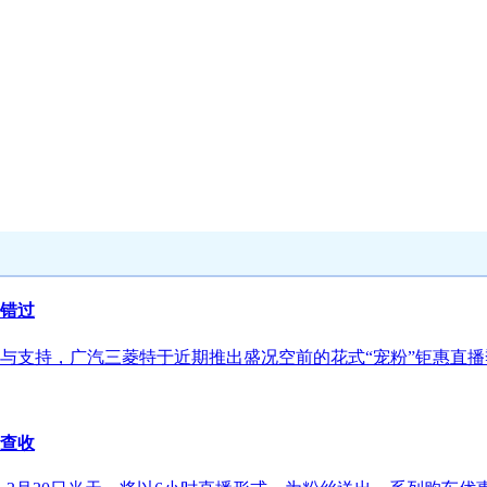
错过
与支持，广汽三菱特于近期推出盛况空前的花式“宠粉”钜惠直播
请查收