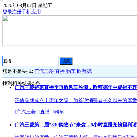
2026年08月07日
星期五
登录
注册
手机应用
搜索
您是不是要找:
广汽三菱
直播
购车
欧蓝德
找到相关结果:
5
条
广汽三菱钜惠直播季再掀购车热潮，欧蓝德年中促销不容
正值品牌成立十周年之际，为答谢消费者长久以来的厚爱
[广汽三菱]
[直播]
[购车]
广汽三菱第二届“330购物节”来袭，6小时直播宠粉福利