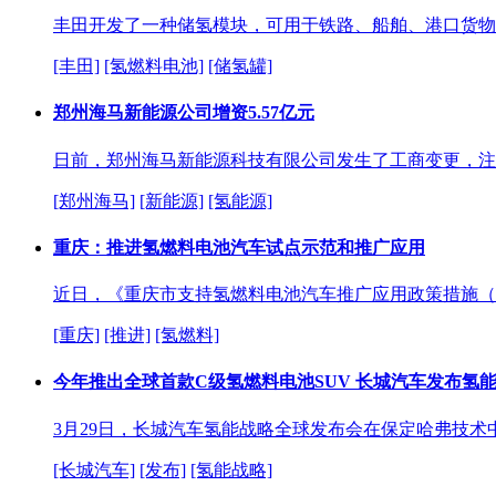
丰田开发了一种储氢模块，可用于铁路、船舶、港口货物
[丰田]
[氢燃料电池]
[储氢罐]
郑州海马新能源公司增资5.57亿元
日前，郑州海马新能源科技有限公司发生了工商变更，注册资
[郑州海马]
[新能源]
[氢能源]
重庆：推进氢燃料电池汽车试点示范和推广应用
近日，《重庆市支持氢燃料电池汽车推广应用政策措施（20
[重庆]
[推进]
[氢燃料]
今年推出全球首款C级氢燃料电池SUV 长城汽车发布氢
3月29日，长城汽车氢能战略全球发布会在保定哈弗技术
[长城汽车]
[发布]
[氢能战略]