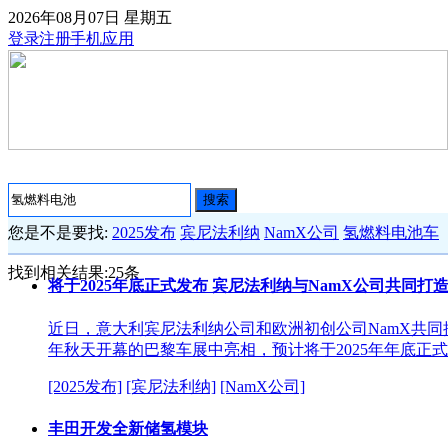
2026年08月07日
星期五
登录
注册
手机应用
搜索
您是不是要找:
2025发布
宾尼法利纳
NamX公司
氢燃料电池车
找到相关结果:
25
条
将于2025年底正式发布 宾尼法利纳与NamX公司共同打
近日，意大利宾尼法利纳公司和欧洲初创公司NamX共
年秋天开幕的巴黎车展中亮相，预计将于2025年年底正
[2025发布]
[宾尼法利纳]
[NamX公司]
丰田开发全新储氢模块