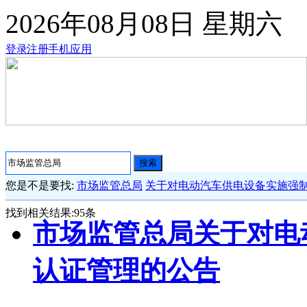
2026年08月08日
星期六
登录
注册
手机应用
搜索
您是不是要找:
市场监管总局
关于对电动汽车供电设备实施强
找到相关结果:
95
条
市场监管总局关于对电
认证管理的公告