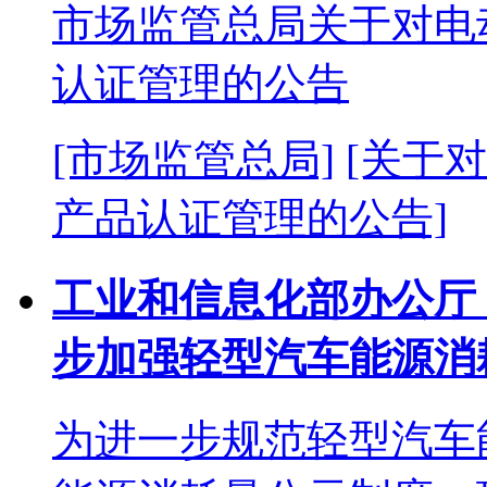
市场监管总局关于对电
认证管理的公告
[市场监管总局]
[关于
产品认证管理的公告]
工业和信息化部办公厅
步加强轻型汽车能源消
为进一步规范轻型汽车