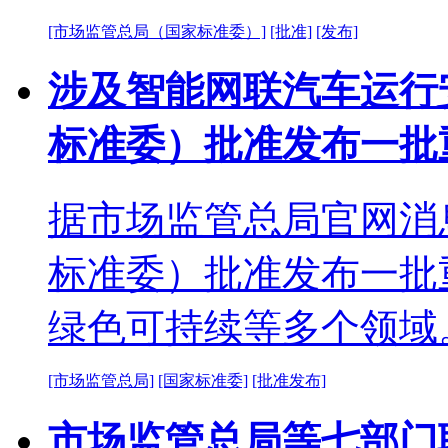
[市场监管总局（国家标准委）]
[批准]
[发布]
涉及智能网联汽车运行
标准委）批准发布一批
据市场监管总局官网消
标准委）批准发布一批
绿色可持续等多个领域
[市场监管总局]
[国家标准委]
[批准发布]
市场监管总局等七部门