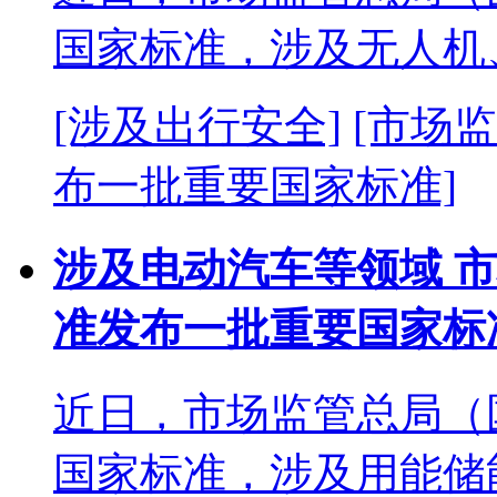
国家标准，涉及无人机
[涉及出行安全]
[市场
布一批重要国家标准]
涉及电动汽车等领域 
准发布一批重要国家标
近日，市场监管总局（
国家标准，涉及用能储