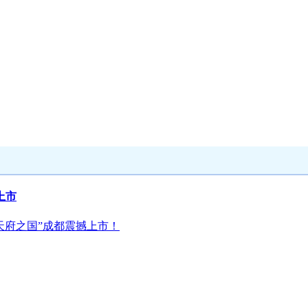
上市
“天府之国”成都震撼上市！