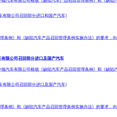
奔驰汽车有限公司根据《缺陷汽车产品召回管理条例》和《缺陷
车有限公司召回部分进口和国产汽车]
理条例》和《缺陷汽车产品召回管理条例实施办法》的要求，向
车有限公司召回部分进口及国产汽车
奔驰汽车有限公司根据《缺陷汽车产品召回管理条例》和《缺陷
车有限公司召回部分进口及国产汽车]
理条例》和《缺陷汽车产品召回管理条例实施办法》的要求，向