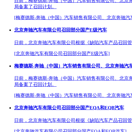
日前，梅赛德斯-奔驰（中国）汽车销售有限公司、北京
局备案了召回计划。
[梅赛德斯-奔驰（中国）汽车销售有限公司、北京奔驰汽
北京奔驰汽车有限公司召回部分国产E级汽车
日前，北京奔驰汽车有限公司根据《缺陷汽车产品召回管
[北京奔驰汽车有限公司召回部分国产E级汽车]
梅赛德斯-奔驰（中国）汽车销售有限公司、北京奔驰汽
日前，梅赛德斯-奔驰（中国）汽车销售有限公司、北京
局备案了召回计划。
[梅赛德斯-奔驰（中国）汽车销售有限公司、北京奔驰汽
北京奔驰汽车有限公司召回部分国产EQA和EQB汽车
日前，北京奔驰汽车有限公司根据《缺陷汽车产品召回管
[北京奔驰汽车有限公司召回部分国产EQA和EQB汽车]