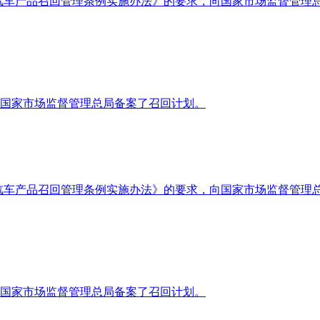
汽车产品召回管理条例实施办法》的要求，向国家市场监督管理
国家市场监督管理总局备案了召回计划。
汽车产品召回管理条例实施办法》的要求，向国家市场监督管理
国家市场监督管理总局备案了召回计划。