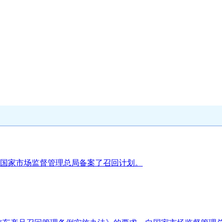
国家市场监督管理总局备案了召回计划。