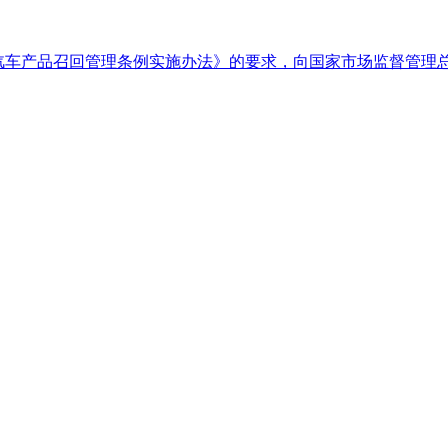
汽车产品召回管理条例实施办法》的要求，向国家市场监督管理