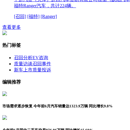
福特Ranger汽车，共计224辆。
[召回]
[福特]
[Ranger]
查看更多
热门标签
召回分析
EV咨询
质量访谈
召回事件
新车上市
质量投诉
编辑推荐
市场需求逐步恢复 今年前6月汽车销量达1323.9万辆 同比增长9.8%