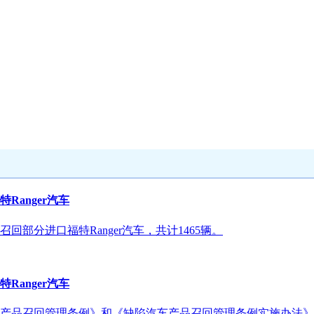
anger汽车
部分进口福特Ranger汽车，共计1465辆。
anger汽车
召回管理条例》和《缺陷汽车产品召回管理条例实施办法》的要求，召