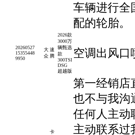
车辆进行全
配的轮胎。
2026款
3000万
20260527
辆甄选
空调出风口
大
速
15355448
款
众
腾
9950
300TSI
DSG
超越版
第一经销店
也不与我沟
任何人主动
主动联系过
卡