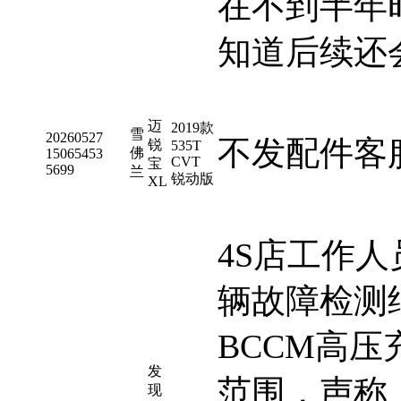
在不到半年
知道后续还
迈
2019款
雪
20260527
不发配件客
锐
535T
佛
15065453
CVT
宝
5699
兰
锐动版
XL
4S店工作
辆故障检测
BCCM高
发
范围，声称
现