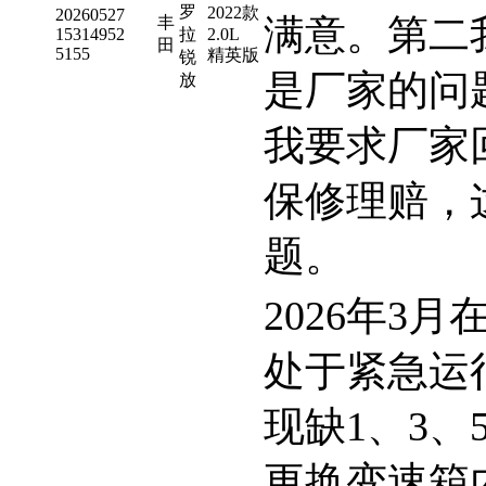
罗
2022款
20260527
满意。第二
丰
15314952
拉
2.0L
田
5155
精英版
锐
是厂家的问
放
我要求厂家
保修理赔，
题。
2026年3
处于紧急运
现缺1、3、
更换变速箱