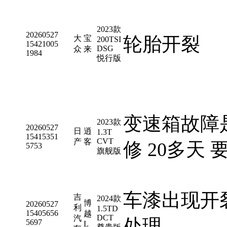
2023款
20260527
轮胎开裂
大
宝
200TSI
15421005
DSG
众
来
1984
悦行版
变速箱故障
2023款
20260527
日
逍
1.3T
15415351
CVT
产
客
修 20多天
5753
旗舰版
车漆出现开裂
吉
2024款
博
20260527
利
1.5TD
15405656
越
DCT
汽
处理。
5697
L