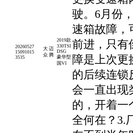
驶。6月份
速箱故障，
2019款
前进，只有
330TSI
20260527
大
迈
DSG
15091015
众
腾
障是上次更
豪华型
3535
国VI
的后续连锁
会一直出现
的，开着一
全何在？3