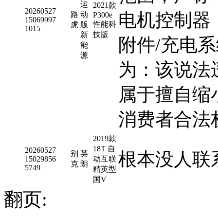
运
2021款
20260527
电机控制器
路
动
P300e
15069997
性能科
虎
版
1015
技版
新
附件/充电
能
源
为：该说法
属于擅自缩
消费者合法
2019款
18T 自
20260527
根本没人联
别
英
15029856
动互联
克
朗
5749
精英型
国V
翻页: