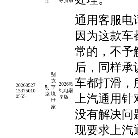
尊贵版
车
通用客服电
因为这款车
常的，不予
后，同样承
别
车都打滑，
克
2026款
20260527
别
至
纯电奢
15375010
克
境
上汽通用针
0555
享版
世
家
没有解决问
现要求上汽